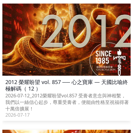
2012 榮耀盼望 vol. 857 ── 心之寶庫 — 天國比喻終
極解碼（ 12 ）
2026-07-12_2012榮耀盼望vol.857 受膏者意念與神相繫，
我們以一絲信心起步，尊重受膏者，便能由性格至祝福得著
十萬倍擴展！
2026-07-17