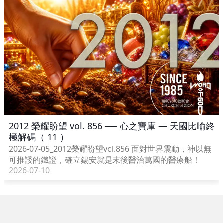
2012 榮耀盼望 vol. 856 ── 心之寶庫 — 天國比喻終
極解碼（ 11 ）
2026-07-05_2012榮耀盼望vol.856 面對世界震動，神以無
可推諉的鐵證，確立錫安就是末後醫治萬國的醫療船！
2026-07-10