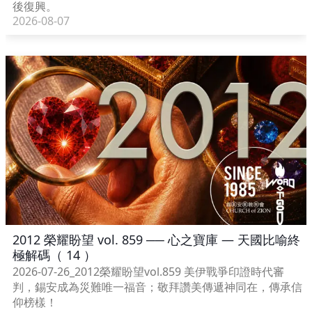
後復興。
2026-08-07
2012 榮耀盼望 vol. 859 ── 心之寶庫 — 天國比喻終
極解碼（ 14 ）
2026-07-26_2012榮耀盼望vol.859 美伊戰爭印證時代審
判，錫安成為災難唯一福音；敬拜讚美傳遞神同在，傳承信
仰榜樣！