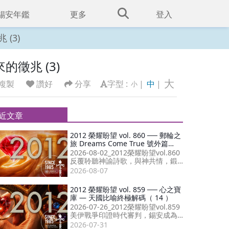
錫安年鑑
更多
登入
 (3)
再來的徵兆 (3)
大
複製
讚好
分享
字型 :
|
中
|
小
近文章
2012 榮耀盼望 vol. 860 ── 郵輪之
旅 Dreams Come True 號外篇
（21）
2026-08-02_2012榮耀盼望vol.860
反覆聆聽神諭詩歌，與神共情，鍛
造出質量為先的信仰生命，與受膏
2026-08-07
者同心成就末後復興。
2012 榮耀盼望 vol. 859 ── 心之寶
庫 — 天國比喻終極解碼（ 14 ）
2026-07-26_2012榮耀盼望vol.859
美伊戰爭印證時代審判，錫安成為
災難唯一福音；敬拜讚美傳遞神同
2026-07-31