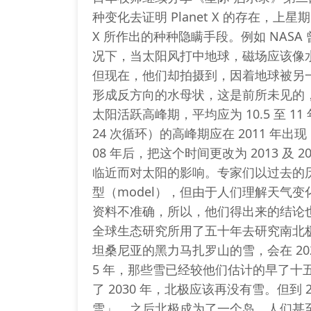
种变化去证明 Planet X 的存在，上星期，
X 所作出的种种隐瞒手段。例如 NAS
况下，当太阳风打中地球，磁场应该像
但现在，他们却拍摄到，因着地球被另
形成反方向的水母状，这是前所未见的
太阳活跃高峰期，平均应为 10.5 至 11 
24 次循环）的高峰期应在 2011 年出现
08 年后，把这个时间更改为 2013 及 20
临近而对太阳的影响。专家们以过去的
型（model），但由于人们理解天气
资料不准确，所以，他们得出来的结论
全球生态研究所用了五十年去研究南北
坦桑尼亚的黑力马扎罗山的雪，会在 202
5 年，那些雪已经较他们估计的早了十
了 2030 年，北极应该再没有雪。但到 
雪」，之后北极成为了一个岛，人们甚至可以