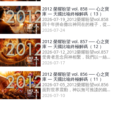
在，傳承信仰榜樣！
2012 榮耀盼望 vol. 858 ── 心之寶
庫 — 天國比喻終極解碼（ 13 ）
2026-07-19_2012榮耀盼望vol.858
四十年拼命撒出神同在的種子，從
開口讚美到屬靈收割，成就婚約最
2026-07-24
終形態。
2012 榮耀盼望 vol. 857 ── 心之寶
庫 — 天國比喻終極解碼（ 12 ）
2026-07-12_2012榮耀盼望vol.857
受膏者意念與神相繫，我們以一絲
信心起步，尊重受膏者，便能由性
2026-07-17
格至祝福得著十萬倍擴展！
2012 榮耀盼望 vol. 856 ── 心之寶
庫 — 天國比喻終極解碼（ 11 ）
2026-07-05_2012榮耀盼望vol.856
面對世界震動，神以無可推諉的鐵
證，確立錫安就是末後醫治萬國的
2026-07-10
醫療船！