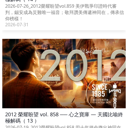
2026-07-26_2012榮耀盼望vol.859 美伊戰爭印證時代審
判，錫安成為災難唯一福音；敬拜讚美傳遞神同在，傳承信
仰榜樣！
2026-07-31
2012 榮耀盼望 vol. 858 ── 心之寶庫 — 天國比喻終
極解碼（ 13 ）
2026-07-19_2012榮耀盼望vol.858 四十年拼命撒出神同在