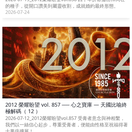
的種子，從開口讚美到屬靈收割，成就婚約最終形態。
2026-07-24
2012 榮耀盼望 vol. 857 ── 心之寶庫 — 天國比喻終
極解碼（ 12 ）
2026-07-12_2012榮耀盼望vol.857 受膏者意念與神相繫，
我們以一絲信心起步，尊重受膏者，便能由性格至祝福得著
十萬倍擴展！