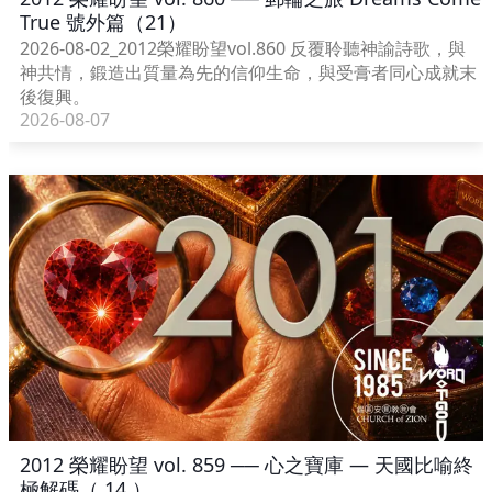
True 號外篇（21）
2026-08-02_2012榮耀盼望vol.860 反覆聆聽神諭詩歌，與
神共情，鍛造出質量為先的信仰生命，與受膏者同心成就末
後復興。
2026-08-07
2012 榮耀盼望 vol. 859 ── 心之寶庫 — 天國比喻終
極解碼（ 14 ）