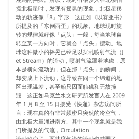
摄北极星时，发现有摇晃的现象，北极星移
动的轨迹像「8」字形，这正如《以赛亚书》
所提及的「东倒西歪」的现象。地球现时旋
转的规律就好像「点头」一般，每当地球自
转至某一方向时，它就会「点头」摆动。地
球这种微小的摇晃已经足以扰乱喷射气流（J
et Stream）的流动，喷射气流跟着地磁，原
本是横向流动的，但在那「点头」的瞬间，
却变成上下流动，这导致在同一个纬道的地
区出现温差，甚至船只因而触礁和无故撞
毁。这正如乌克兰水文研究所发言人在 2009
年 1 月 8 至 15 日接受《快递》杂志访问所
言：现在真的有非常频密且突然的冷空气，
由北极大量涌进南方。其中一个现象就是我
们所提及的气流，Circulation
流动改变了。而纬度气流的流动也减弱了，