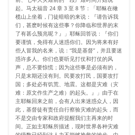
起。马太福音 24 章 3 至 8 节：「耶稣在橄
榄山上坐着，门徒暗暗的来说：『请告诉我
们，甚麽时候有这些事？你降临和世界的末
了有甚么预兆呢？』」耶稣回答说：『你们
要谨慎，免得有人迷惑你们。因为将来有好
些人冒我的名来，说：“我是基督”，并且要迷
惑许多人。你们也要听见打仗和打仗的风
声，总不要惊慌；因为这些事是必须有的，
只是末期还没有到。民要攻打民，国要攻打
国；多处必有饥荒、地震。这都是灾难（灾
难：原文作生产之难）的起头。』」由于在
主耶稣回来之前，会有人出来迷惑众人，因
此，基督徒有责任自行察验灾难的起头，而
不是交由专家和政府提醒我们主再来的时
间。正如主耶稣所描述，现时世界各种灾难
的级数已经到达人力不能够挽救的地步，由