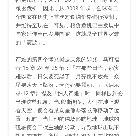
粮食危机。因此，从 2008 年起，全球有二十
个国家在历史上首次对食物价格进行控制，
并维持至现在。可见，粮食危机已由发展中
国家延伸至已发展国家，这就是全世界灾难
的「震波」。
产难的第四个徵兆就是天象的异兆。马可福
音 13 章 24 至 25 节：「在那些日子，那灾
难以后，日头要变黑了，月亮也不放光，众
星要从天上坠落，天势都要震动。」《启示
录·12 章》提及「妇人产难」时，同样提到会
出现这些现象。当地轴转移，人们在地上观
看天空，便会看见众星像坠落或像移动了位
置。现时，当其他的磁场影响地球，地球的
磁轴便会干扰主轴的转动，导致地球出现不
规则的摇摆。所以，现时有很多人在北极拍