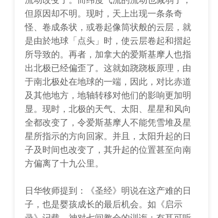
但原因却不明。现时，天上出现一条条奇
怪、卷成条状，或卷起像筒状般的云层，就
是由於地球「点头」时，使云层卷起和摺起
所导致的。再者，加拿大的爱斯基摩人也指
出北极已经偏歪了。这就如跷跷板原理，由
于南北极处在地球的一端，因此，对比赤道
及其他地方，地轴转移对他们的影响更加明
显。现时，北极的天气、太阳、星星和风向
全都改变了，令爱斯基摩人不能凭雪堆及星
星所指示的方向回家。并且，太阳升起的日
子及时间也改变了，其升起的位置甚至向南
方偏离了十九公里。
日华牧师提到：《圣经》明说在这产难的日
子，也是婴孩成长的最后机会。如《启示
录》记载，神对七间教会的训诲：有耳可听