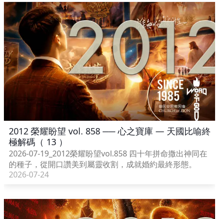
2012 榮耀盼望 vol. 858 ── 心之寶庫 — 天國比喻終
極解碼（ 13 ）
2026-07-19_2012榮耀盼望vol.858 四十年拼命撒出神同在
的種子，從開口讚美到屬靈收割，成就婚約最終形態。
2026-07-24