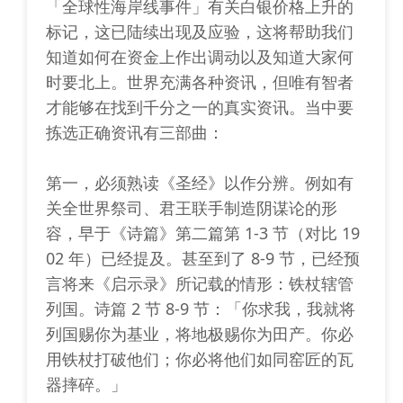
「全球性海岸线事件」有关白银价格上升的
标记，这已陆续出现及应验，这将帮助我们
知道如何在资金上作出调动以及知道大家何
时要北上。世界充满各种资讯，但唯有智者
才能够在找到千分之一的真实资讯。当中要
拣选正确资讯有三部曲：
第一，必须熟读《圣经》以作分辨。例如有
关全世界祭司、君王联手制造阴谋论的形
容，早于《诗篇》第二篇第 1-3 节（对比 19
02 年）已经提及。甚至到了 8-9 节，已经预
言将来《启示录》所记载的情形：铁杖辖管
列国。诗篇 2 节 8-9 节：「你求我，我就将
列国赐你为基业，将地极赐你为田产。你必
用铁杖打破他们；你必将他们如同窑匠的瓦
器摔碎。」