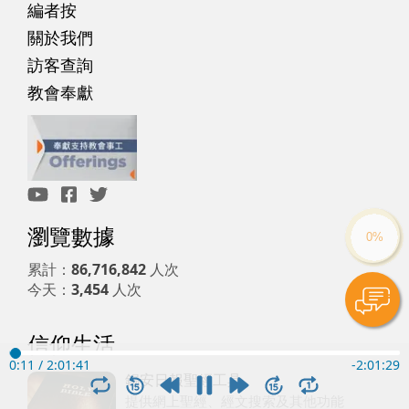
編者按
關於我們
訪客查詢
教會奉獻
瀏覽數據
累計：
86,716,842
人次
今天：
3,454
人次
信仰生活
0:12
/
2:01:41
-
2:01:28
錫安日報聖經工具
提供網上聖經、經文搜索及其他功能