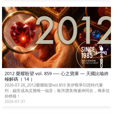
2012 榮耀盼望 vol. 859 ── 心之寶庫 — 天國比喻終
極解碼（ 14 ）
2026-07-26_2012榮耀盼望vol.859 美伊戰爭印證時代審
判，錫安成為災難唯一福音；敬拜讚美傳遞神同在，傳承信
仰榜樣！
2026-07-31