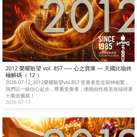
2012 榮耀盼望 vol. 857 ── 心之寶庫 — 天國比喻終
極解碼（ 12 ）
2026-07-12_2012榮耀盼望vol.857 受膏者意念與神相繫，
我們以一絲信心起步，尊重受膏者，便能由性格至祝福得著
十萬倍擴展！
2026-07-17