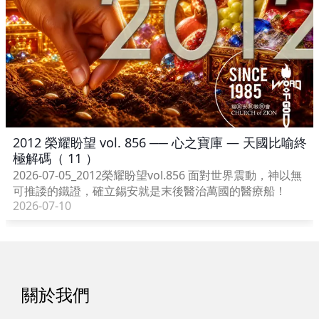
2012 榮耀盼望 vol. 856 ── 心之寶庫 — 天國比喻終
極解碼（ 11 ）
2026-07-05_2012榮耀盼望vol.856 面對世界震動，神以無
可推諉的鐵證，確立錫安就是末後醫治萬國的醫療船！
2026-07-10
關於我們