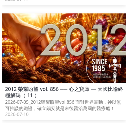
2012 榮耀盼望 vol. 856 ── 心之寶庫 — 天國比喻終
極解碼（ 11 ）
2026-07-05_2012榮耀盼望vol.856 面對世界震動，神以無
可推諉的鐵證，確立錫安就是末後醫治萬國的醫療船！
2026-07-10