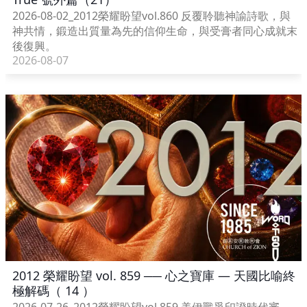
2026-08-02_2012榮耀盼望vol.860 反覆聆聽神諭詩歌，與
神共情，鍛造出質量為先的信仰生命，與受膏者同心成就末
後復興。
2026-08-07
2012 榮耀盼望 vol. 859 ── 心之寶庫 — 天國比喻終
極解碼（ 14 ）