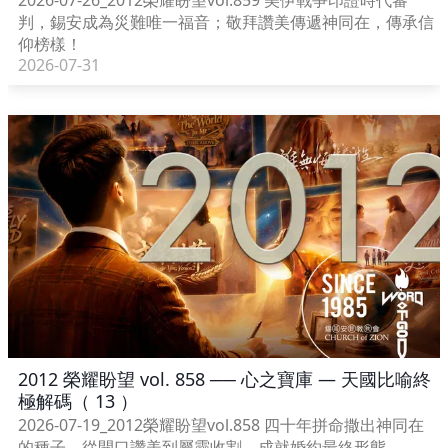
2026-07-26_2012榮耀盼望vol.859 美伊戰爭印證時代審
判，錫安成為災難唯一福音；敬拜讚美傳遞神同在，傳承信
仰榜樣！
2026-07-31
2012 榮耀盼望 vol. 858 ── 心之寶庫 — 天國比喻終
極解碼（ 13 ）
2026-07-19_2012榮耀盼望vol.858 四十年拼命撒出神同在
的種子，從開口讚美到屬靈收割，成就婚約最終形態。