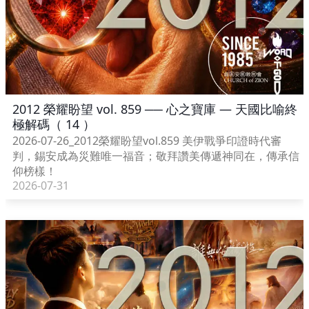
2012 榮耀盼望 vol. 859 ── 心之寶庫 — 天國比喻終
極解碼（ 14 ）
2026-07-26_2012榮耀盼望vol.859 美伊戰爭印證時代審
判，錫安成為災難唯一福音；敬拜讚美傳遞神同在，傳承信
仰榜樣！
2026-07-31