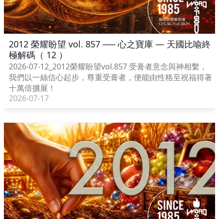
2012 榮耀盼望 vol. 857 ── 心之寶庫 — 天國比喻終
極解碼（ 12 ）
2026-07-12_2012榮耀盼望vol.857 受膏者意念與神相繫，
我們以一絲信心起步，尊重受膏者，便能由性格至祝福得著
十萬倍擴展！
2026-07-17