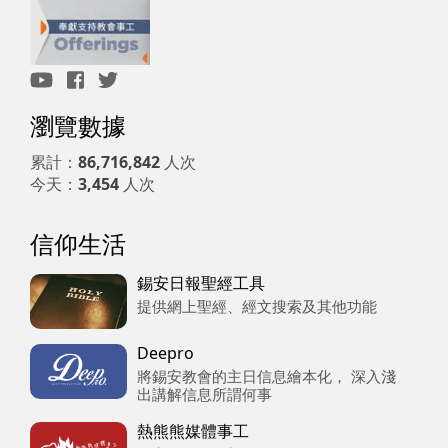
瀏覽數據
累計：
86,716,842
人次
今天：
3,454
人次
信仰生活
錫安日報聖經工具
提供網上聖經、經文搜索及其他功能
Deepro
將錫安教會的主日信息繪本化， 深入淺
出講解信息所謂何事
熱熊熊媒體事工