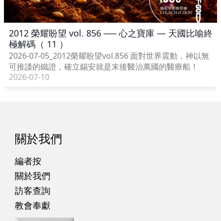
2012 榮耀盼望 vol. 856 ── 心之寶庫 — 天國比喻終
極解碼（ 11 ）
2026-07-05_2012榮耀盼望vol.856 面對世界震動，神以無
可推諉的鐵證，確立錫安就是末後醫治萬國的醫療船！
2026-07-10
關於我們
編者按
關於我們
訪客查詢
教會奉獻