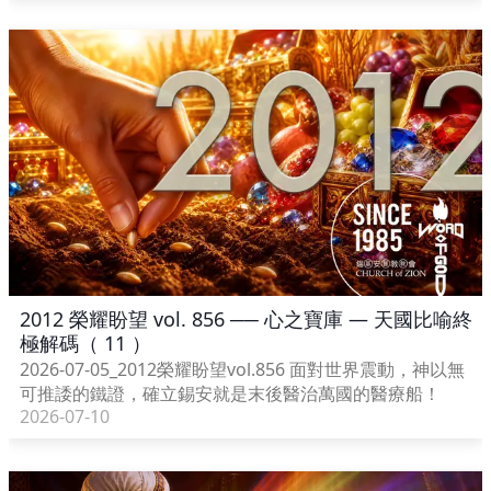
2012 榮耀盼望 vol. 856 ── 心之寶庫 — 天國比喻終
極解碼（ 11 ）
2026-07-05_2012榮耀盼望vol.856 面對世界震動，神以無
可推諉的鐵證，確立錫安就是末後醫治萬國的醫療船！
2026-07-10