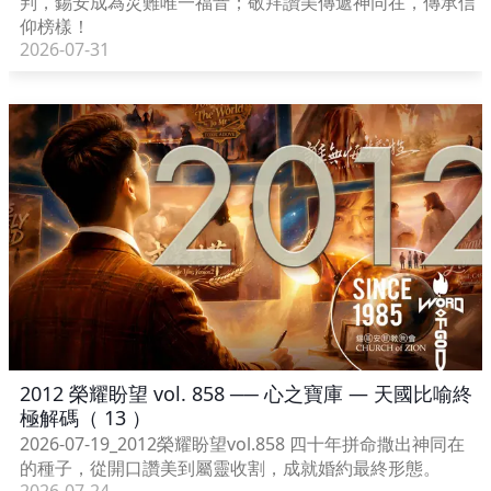
判，錫安成為災難唯一福音；敬拜讚美傳遞神同在，傳承信
仰榜樣！
2026-07-31
2012 榮耀盼望 vol. 858 ── 心之寶庫 — 天國比喻終
極解碼（ 13 ）
2026-07-19_2012榮耀盼望vol.858 四十年拼命撒出神同在
的種子，從開口讚美到屬靈收割，成就婚約最終形態。