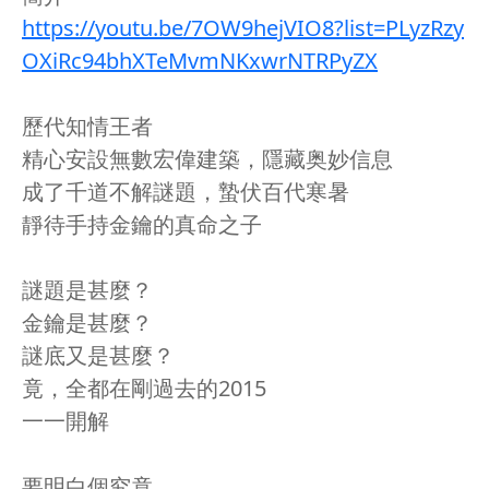
https://youtu.be/7OW9hejVIO8?list=PLyzRzy
OXiRc94bhXTeMvmNKxwrNTRPyZX
歷代知情王者
精心安設無數宏偉建築，隱藏奥妙信息
成了千道不解謎題，蟄伏百代寒暑
靜待手持金鑰的真命之子
謎題是甚麼？
金鑰是甚麼？
謎底又是甚麼？
竟，全都在剛過去的2015
一一開解
要明白個究竟