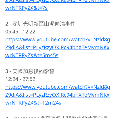
wrNTRPyZX&t=7s
2 - 深圳光明新區山泥傾瀉事件
05:45 - 12:22
https://www.youtube.com/watch?v=Nzld8g
Z9diA&list=PLyzRzyOXiRc94bhXTeMvmNKx
wrNTRPyZX&t=5m45s
3 - 美國加息後的影響
12:24 - 27:52
https://www.youtube.com/watch?v=Nzld8g
Z9diA&list=PLyzRzyOXiRc94bhXTeMvmNKx
wrNTRPyZX&t=12m24s