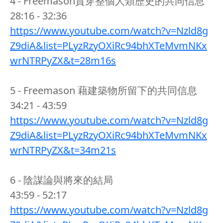
4 - Freemason貫穿整個人類歷史的共同信息
28:16 - 32:36
https://www.youtube.com/watch?v=Nzld8g
Z9diA&list=PLyzRzyOXiRc94bhXTeMvmNKx
wrNTRPyZX&t=28m16s
5 - Freemason 藉建築物所留下的共同信息
34:21 - 43:59
https://www.youtube.com/watch?v=Nzld8g
Z9diA&list=PLyzRzyOXiRc94bhXTeMvmNKx
wrNTRPyZX&t=34m21s
6 - 陰謀論與將來的結局
43:59 - 52:17
https://www.youtube.com/watch?v=Nzld8g