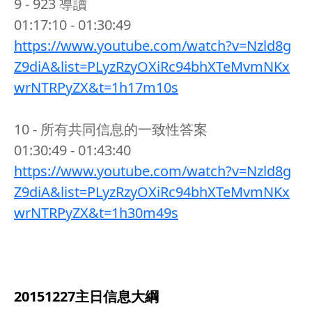
9 - 923 導讀
01:17:10 - 01:30:49
https://www.youtube.com/watch?v=Nzld8g
Z9diA&list=PLyzRzyOXiRc94bhXTeMvmNKx
wrNTRPyZX&t=1h17m10s
10 - 所有共同信息的一致性答案
01:30:49 - 01:43:40
https://www.youtube.com/watch?v=Nzld8g
Z9diA&list=PLyzRzyOXiRc94bhXTeMvmNKx
wrNTRPyZX&t=1h30m49s
20151227主日信息大綱