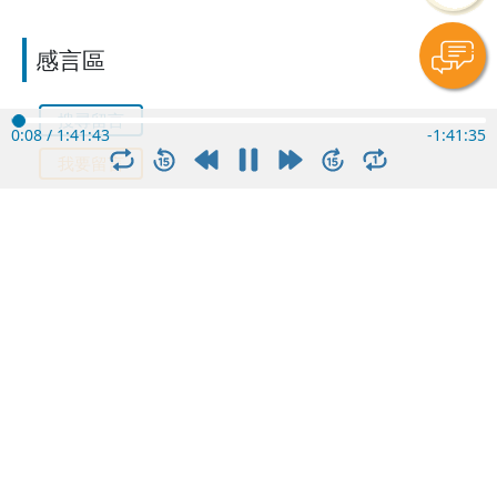
感言區
搜尋留言
0:09
/
1:41:43
-
1:41:34
我要留言
Destine • 天天虎 (陳姿霖 Z-7F)
2022-07-01 04:42am
0
2015-12-27 主日筆記及感言 Destine
2012 榮耀盼望 vol. 307 ── 2012信息 ‧ 時間
中的絕對存在（2）