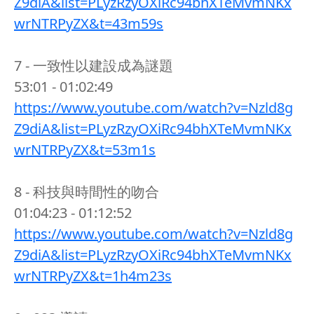
Z9diA&list=PLyzRzyOXiRc94bhXTeMvmNKx
wrNTRPyZX&t=43m59s
7 - 一致性以建設成為謎題
53:01 - 01:02:49
https://www.youtube.com/watch?v=Nzld8g
Z9diA&list=PLyzRzyOXiRc94bhXTeMvmNKx
wrNTRPyZX&t=53m1s
8 - 科技與時間性的吻合
01:04:23 - 01:12:52
https://www.youtube.com/watch?v=Nzld8g
Z9diA&list=PLyzRzyOXiRc94bhXTeMvmNKx
wrNTRPyZX&t=1h4m23s