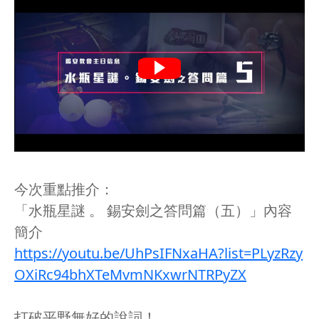
今次重點推介：
「水瓶星謎 。 錫安劍之答問篇（五）」內容
簡介
https://youtu.be/UhPsIFNxaHA?list=PLyzRzy
OXiRc94bhXTeMvmNKxwrNTRPyZX
打破平野無好的說詞！