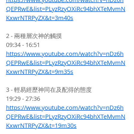
QEPRwE&list=PLyzRzyOXiRc94bhXTeMvmN
KxwrNTRPyZX&t=3m40s
2 - 兩種層次神的觸摸
09:34 - 16:51
https://www.youtube.com/watch?v=nDz6h
QEPRwE&list=PLyzRzyOXiRc94bhXTeMvmN
KxwrNTRPyZX&t=9m35s
3 - 輕易經歷神同在及配得的態度
19:29 - 27:36
https://www.youtube.com/watch?v=nDz6h
QEPRwE&list=PLyzRzyOXiRc94bhXTeMvmN
KxwrNTRPyZX&t=19m30s