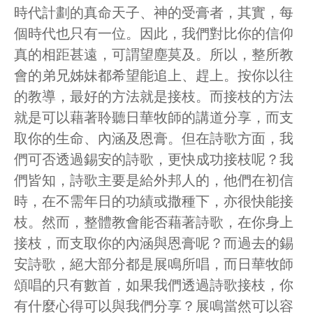
時代計劃的真命天子、神的受膏者，其實，每
個時代也只有一位。因此，我們對比你的信仰
真的相距甚遠，可謂望塵莫及。所以，整所教
會的弟兄姊妹都希望能追上、趕上。按你以往
的教導，最好的方法就是接枝。而接枝的方法
就是可以藉著聆聽日華牧師的講道分享，而支
取你的生命、內涵及恩膏。但在詩歌方面，我
們可否透過錫安的詩歌，更快成功接枝呢？我
們皆知，詩歌主要是給外邦人的，他們在初信
時，在不需年日的功績或撒種下，亦很快能接
枝。然而，整體教會能否藉著詩歌，在你身上
接枝，而支取你的內涵與恩膏呢？而過去的錫
安詩歌，絕大部分都是展鳴所唱，而日華牧師
頌唱的只有數首，如果我們透過詩歌接枝，你
有什麼心得可以與我們分享？展鳴當然可以容