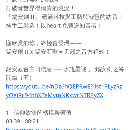
打破音響界得個貴的現況！
「錫安劍 II」 蘊涵科技與工藝與智慧的結晶！
純手工製造！以heart 免費送知音者！
懂欣賞的你，終極會發現——
錫安劍 II x 錫安新歌＝天籟之音方程式！
錫安教會主日信息 ── 水瓶星謎 。 錫安劍之答
問篇（五）
https://youtu.be/nDz6hQEPRwE?list=PLyzRz
yOXiRc94bhXTeMvmNKxwrNTRPyZX
1 - 信仰效法的榜樣與價值
03:39 - 08:21
https://www.youtube.com/watch?v=nDz6h