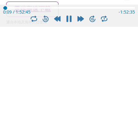
雲端高速下載
0:10
/
1:52:45
-
1:52:34
適合本地及海外人仕使用
本地下載
適合內地使用，速度較慢
3 人讚好
我的筆記
我的筆記
感言區