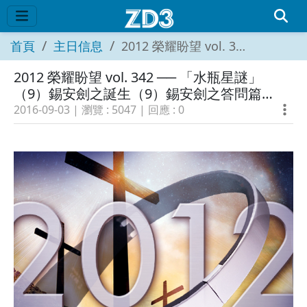
首頁
主日信息
2012 榮耀盼望 vol. 342 ── 「水瓶星謎」（9）錫安劍之誕生（9）錫安劍之答問篇（五）
2012 榮耀盼望 vol. 342 ── 「水瓶星謎」
（9）錫安劍之誕生（9）錫安劍之答問篇
（五）
2016-09-03
| 瀏覽 :
5047
| 回應 :
0