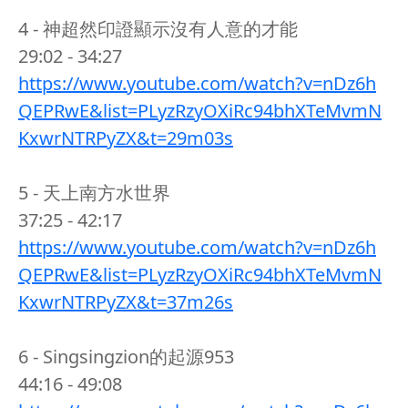
4 - 神超然印證顯示沒有人意的才能
29:02 - 34:27
https://www.youtube.com/watch?v=nDz6h
QEPRwE&list=PLyzRzyOXiRc94bhXTeMvmN
KxwrNTRPyZX&t=29m03s
5 - 天上南方水世界
37:25 - 42:17
https://www.youtube.com/watch?v=nDz6h
QEPRwE&list=PLyzRzyOXiRc94bhXTeMvmN
KxwrNTRPyZX&t=37m26s
6 - Singsingzion的起源953
44:16 - 49:08