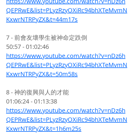
https://www.youtube.com/watch?v=nDz6h
QEPRwE&list=PLyzRzyOXiRc94bhXTeMvmN
KxwrNTRPyZX&t=44m17s
7 - 前會友壞學生被神命定跌倒
50:57 - 01:02:46
https://www.youtube.com/watch?v=nDz6h
QEPRwE&list=PLyzRzyOXiRc94bhXTeMvmN
KxwrNTRPyZX&t=50m58s
8 - 神的復興與人的才能
01:06:24 - 01:13:38
https://www.youtube.com/watch?v=nDz6h
QEPRwE&list=PLyzRzyOXiRc94bhXTeMvmN
KxwrNTRPyZX&t=1h6m25s