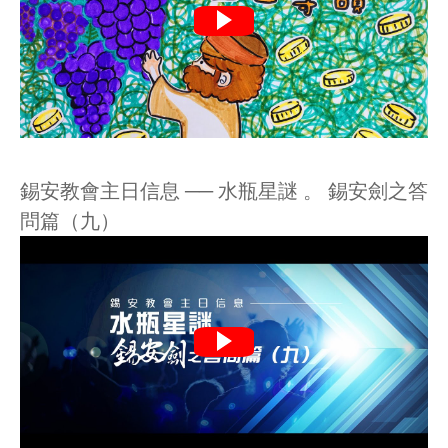
錫安教會主日信息 ── 水瓶星謎 。 錫安劍之答
問篇（九）