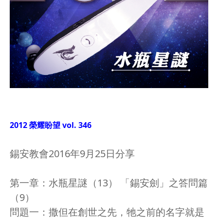
2012 榮耀盼望 vol. 346
錫安教會2016年9月25日分享
第一章：水瓶星謎（13） 「錫安劍」之答問篇
（9）
問題一：撒但在創世之先，牠之前的名字就是