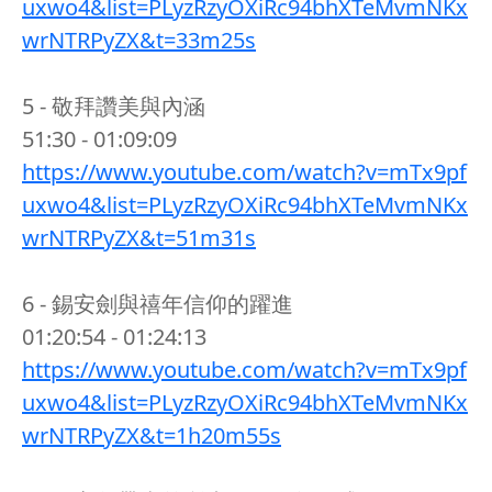
uxwo4&list=PLyzRzyOXiRc94bhXTeMvmNKx
wrNTRPyZX&t=33m25s
5 - 敬拜讚美與內涵
51:30 - 01:09:09
https://www.youtube.com/watch?v=mTx9pf
uxwo4&list=PLyzRzyOXiRc94bhXTeMvmNKx
wrNTRPyZX&t=51m31s
6 - 錫安劍與禧年信仰的躍進
01:20:54 - 01:24:13
https://www.youtube.com/watch?v=mTx9pf
uxwo4&list=PLyzRzyOXiRc94bhXTeMvmNKx
wrNTRPyZX&t=1h20m55s