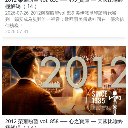
極解碼（ 14 ）
2026-07-26_2012榮耀盼望vol.859 美伊戰爭印證時代審
判，錫安成為災難唯一福音；敬拜讚美傳遞神同在，傳承信
仰榜樣！
2026-07-31
2012 榮耀盼望 vol. 858 ── 心之寶庫 — 天國比喻終
極解碼（ 13 ）