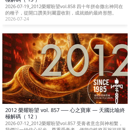
2026-07-19_2012榮耀盼望vol.858 四十年拼命撒出神同在
的種子，從開口讚美到屬靈收割，成就婚約最終形態。
2026-07-24
2012 榮耀盼望 vol. 857 ── 心之寶庫 — 天國比喻終
極解碼（ 12 ）
2026-07-12_2012榮耀盼望vol.857 受膏者意念與神相繫，
我們以一絲信心起步，尊重受膏者，便能由性格至祝福得著