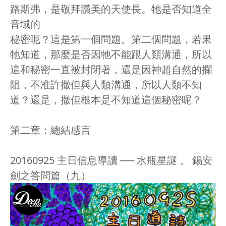
路斯弗，是敬拜讚美的天使長。牠是否知道全
音域的
秘密呢？這是第一個問題。第二個問題，若果
牠知道，那麼是否因牠不能跟人類溝通，所以
這和秘密一直被封閉著，還是因神超自然的攔
阻，不准許撒但與人類溝通，所以人類不知
道？還是，撒但根本是不知道這個秘密呢？
第二章：總結感言
20160925 主日信息導讀 ── 水瓶星謎 。 錫安
劍之答問篇（九）