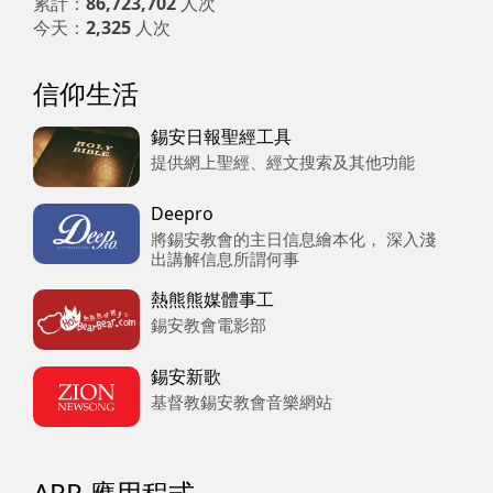
累計：
86,723,702
人次
今天：
2,325
人次
信仰生活
錫安日報聖經工具
提供網上聖經、經文搜索及其他功能
Deepro
將錫安教會的主日信息繪本化， 深入淺
出講解信息所謂何事
熱熊熊媒體事工
錫安教會電影部
錫安新歌
基督教錫安教會音樂網站
APP 應用程式