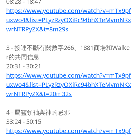
08:28 - 18:47
https://www.youtube.com/watch?v=mTx9pf
uxwo4&list=PLyzRzyOXiRc94bhXTeMvmNKx
wrNTRPyZX&t=8m29s
3 - 接連不斷有關數字266、1881商場和Walke
r的共同信息
20:31 - 30:21
https://www.youtube.com/watch?v=mTx9pf
uxwo4&list=PLyzRzyOXiRc94bhXTeMvmNKx
wrNTRPyZX&t=20m32s
4 - 屬靈領袖與神的忌邪
33:24 - 50:15
https://www.youtube.com/watch?v=mTx9pf