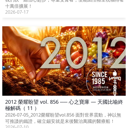
十萬倍擴展！
2026-07-17
2012 榮耀盼望 vol. 856 ── 心之寶庫 — 天國比喻終
極解碼（ 11 ）
2026-07-05_2012榮耀盼望vol.856 面對世界震動，神以無
可推諉的鐵證，確立錫安就是末後醫治萬國的醫療船！
2026-07-10