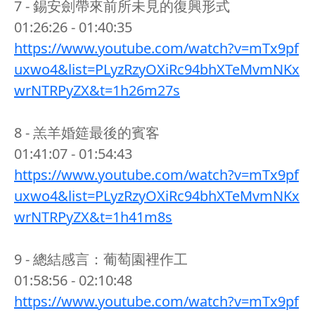
7 - 錫安劍帶來前所未見的復興形式
01:26:26 - 01:40:35
https://www.youtube.com/watch?v=mTx9pf
uxwo4&list=PLyzRzyOXiRc94bhXTeMvmNKx
wrNTRPyZX&t=1h26m27s
8 - 羔羊婚筵最後的賓客
01:41:07 - 01:54:43
https://www.youtube.com/watch?v=mTx9pf
uxwo4&list=PLyzRzyOXiRc94bhXTeMvmNKx
wrNTRPyZX&t=1h41m8s
9 - 總結感言：葡萄園裡作工
01:58:56 - 02:10:48
https://www.youtube.com/watch?v=mTx9pf