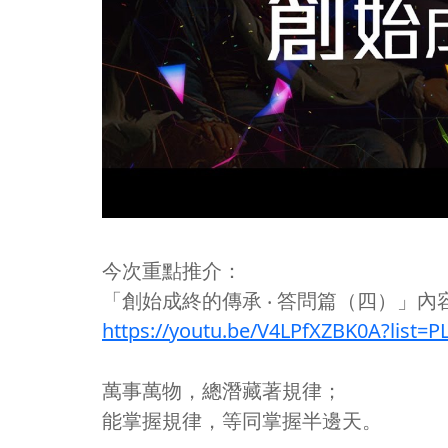
今次重點推介：
「創始成終的傳承 ‧ 答問篇（四）」內
https://youtu.be/V4LPfXZBK0A?lis
萬事萬物，總潛藏著規律；
能掌握規律，等同掌握半邊天。