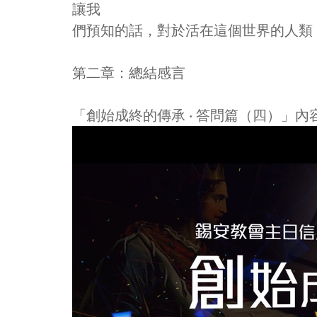
讓我
們預知的話，對於活在這個世界的人類
第二章：總結感言
「創始成終的傳承 ‧ 答問篇（四）」內