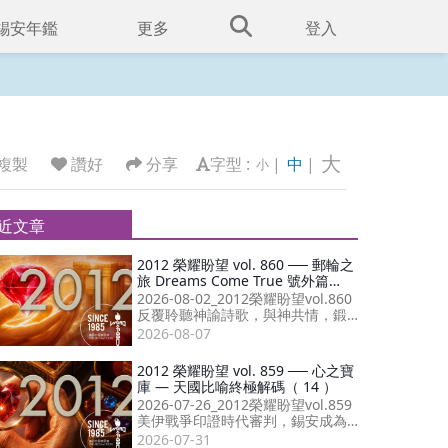
錫安年鑑
更多
登入
大
複製
讚好
分享
字型 :
|
中
|
小
近文章
2012 榮耀盼望 vol. 860 ── 郵輪之
旅 Dreams Come True 號外篇
（21）
2026-08-02_2012榮耀盼望vol.860
反覆聆聽神諭詩歌，與神共情，鍛
造出質量為先的信仰生命，與受膏
2026-08-07
者同心成就末後復興。
2012 榮耀盼望 vol. 859 ── 心之寶
庫 — 天國比喻終極解碼（ 14 ）
2026-07-26_2012榮耀盼望vol.859
美伊戰爭印證時代審判，錫安成為
災難唯一福音；敬拜讚美傳遞神同
2026-07-31