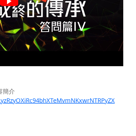
容簡介
t=PLyzRzyOXiRc94bhXTeMvmNKxwrNTRPyZX