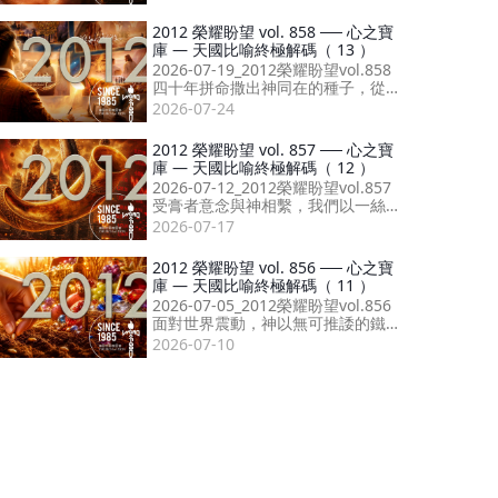
在，傳承信仰榜樣！
2012 榮耀盼望 vol. 858 ── 心之寶
庫 — 天國比喻終極解碼（ 13 ）
2026-07-19_2012榮耀盼望vol.858
四十年拼命撒出神同在的種子，從
開口讚美到屬靈收割，成就婚約最
2026-07-24
終形態。
2012 榮耀盼望 vol. 857 ── 心之寶
庫 — 天國比喻終極解碼（ 12 ）
2026-07-12_2012榮耀盼望vol.857
受膏者意念與神相繫，我們以一絲
信心起步，尊重受膏者，便能由性
2026-07-17
格至祝福得著十萬倍擴展！
2012 榮耀盼望 vol. 856 ── 心之寶
庫 — 天國比喻終極解碼（ 11 ）
2026-07-05_2012榮耀盼望vol.856
面對世界震動，神以無可推諉的鐵
證，確立錫安就是末後醫治萬國的
2026-07-10
醫療船！