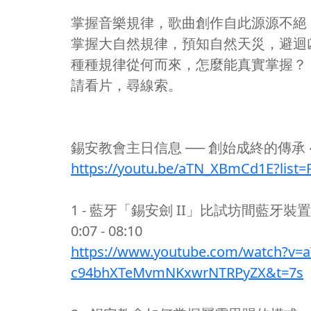
掌握音樂規律，歌曲創作自此源源不絕
掌握大自然規律，預知自然天災，避迴
種種規律從何而來，怎麼能真實掌握？
請看片，尋線索。
錫安教會主日信息 ── 創始成終的傳承 
https://youtu.be/aTN_XBmCd1E?li
1 - 藍牙「錫安劍 II」比試坊間藍牙裝置
0:07 - 08:10
https://www.youtube.com/watch?v=
c94bhXTeMvmNKxwrNTRPyZX&t=7s