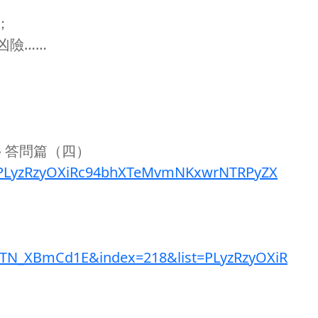
；
凶險……
‧ 答問篇（四）
st=PLyzRzyOXiRc94bhXTeMvmNKxwrNTRPyZX
aTN_XBmCd1E&index=218&list=PLyzRzyOXiR