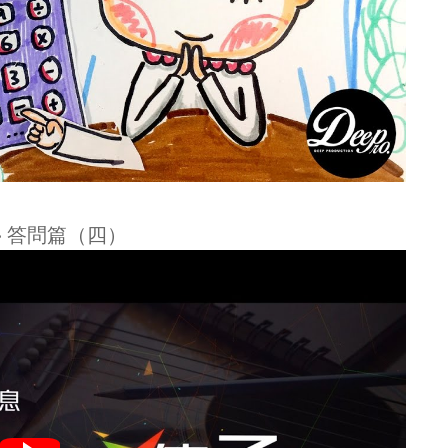
‧ 答問篇（四）