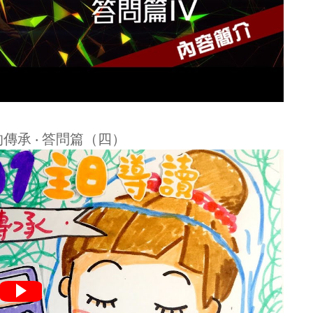
的傳承 ‧ 答問篇（四）