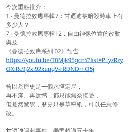
今次重點推介：
1 - 曼德拉效應專輯7：甘迺迪被暗殺時車上有
多少人？
7 - 曼德拉效應專輯12：自由神像位置的改動
與及
《曼德拉效應系列 02》預告
https://youtu.be/T0Mjk95gcnY?list=PLyzRzy
OXiRc9j2xi92xeqqV-rRDNDmO5j
曾以為歷史是一個永恆定局，
再不滿、再遺憾，都只能無奈接受，
但驀然驚覺，歷史只是草稿紙，可以任意修
改。
甘迺迪遇刺事件，懸案超過五十年，