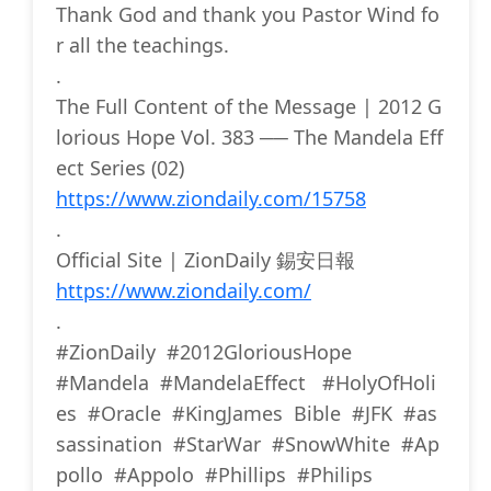
Thank God and thank you Pastor Wind fo
r all the teachings.
.
The Full Content of the Message | 2012 G
lorious Hope Vol. 383 ── The Mandela Eff
ect Series (02)
https://www.ziondaily.com/15758
.
Official Site | ZionDaily 錫安日報
https://www.ziondaily.com/
.
#ZionDaily #2012GloriousHope
#Mandela #MandelaEffect #HolyOfHoli
es #Oracle #KingJames Bible #JFK #as
sassination #StarWar #SnowWhite #Ap
pollo #Appolo #Phillips #Philips