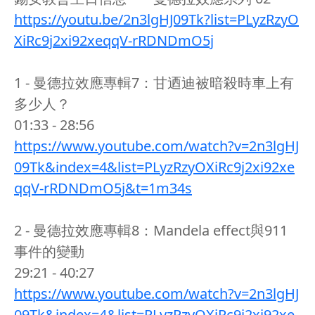
https://youtu.be/2n3lgHJ09Tk?list=PLyzRzyO
XiRc9j2xi92xeqqV-rRDNDmO5j
1 - 曼德拉效應專輯7：甘迺迪被暗殺時車上有
多少人？
01:33 - 28:56
https://www.youtube.com/watch?v=2n3lgHJ
09Tk&index=4&list=PLyzRzyOXiRc9j2xi92xe
qqV-rRDNDmO5j&t=1m34s
2 - 曼德拉效應專輯8：Mandela effect與911
事件的變動
29:21 - 40:27
https://www.youtube.com/watch?v=2n3lgHJ
09Tk&index=4&list=PLyzRzyOXiRc9j2xi92xe