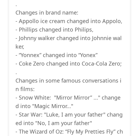
.
Changes in brand name:
- Appollo ice cream changed into Appolo,
- Phillips changed into Philips,
- Johnny walker changed into Johnnie wal
ker,
- “Yonnex” changed into “Yonex”
- Coke Zero changed into Coca-Cola Zero;
.
Changes in some famous conversations i
n films:
- Snow White: "Mirror Mirror” ..." change
d into "Magic Mirror..."
- Star War: "Luke, I am your father" chang
ed into "No, I am your father"
- The Wizard of Oz: “Fly My Pretties Fly” ch