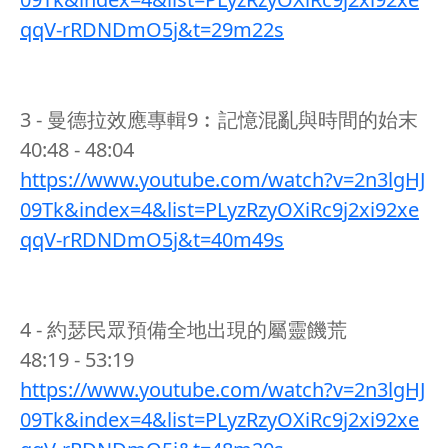
qqV-rRDNDmO5j&t=29m22s
3 - 曼德拉效應專輯9︰記憶混亂與時間的始末
40:48 - 48:04
https://www.youtube.com/watch?v=2n3lgHJ
09Tk&index=4&list=PLyzRzyOXiRc9j2xi92xe
qqV-rRDNDmO5j&t=40m49s
4 - 約瑟民眾預備全地出現的屬靈饑荒
48:19 - 53:19
https://www.youtube.com/watch?v=2n3lgHJ
09Tk&index=4&list=PLyzRzyOXiRc9j2xi92xe