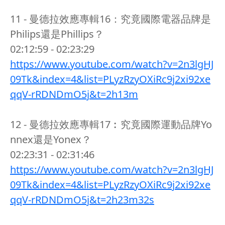
11 - 曼德拉效應專輯16：究竟國際電器品牌是
Philips還是Phillips？
02:12:59 - 02:23:29
https://www.youtube.com/watch?v=2n3lgHJ
09Tk&index=4&list=PLyzRzyOXiRc9j2xi92xe
qqV-rRDNDmO5j&t=2h13m
12 - 曼德拉效應專輯17︰究竟國際運動品牌Yo
nnex還是Yonex？
02:23:31 - 02:31:46
https://www.youtube.com/watch?v=2n3lgHJ
09Tk&index=4&list=PLyzRzyOXiRc9j2xi92xe
qqV-rRDNDmO5j&t=2h23m32s