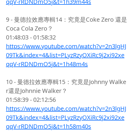
qqV-rRDNDmO5j&t=1h39m44s
9 - 曼德拉效應專輯14：究竟是Coke Zero 還是
Coca Cola Zero？
01:48:03 - 01:58:32
https://www.youtube.com/watch?v=2n3lgHJ
09Tk&index=4&list=PLyzRzyOXiRc9j2xi92xe
qqV-rRDNDmO5j&t=1h48m4s
10 - 曼德拉效應專輯15：究竟是Johnny Walke
r還是Johnnie Walker？
01:58:39 - 02:12:56
https://www.youtube.com/watch?v=2n3lgHJ
09Tk&index=4&list=PLyzRzyOXiRc9j2xi92xe
qqV-rRDNDmO5j&t=1h58m40s