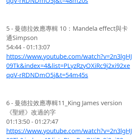
qqV-rRDNDmO5j&t=48m20s
5 - 曼德拉效應專輯 10：Mandela effect與卡
通Simpson
54:44 - 01:13:07
https://www.youtube.com/watch?v=2n3lgHJ
09Tk&index=4&list=PLyzRzyOXiRc9j2xi92xe
qqV-rRDNDmO5j&t=54m45s
6 - 曼德拉效應專輯11_King James version
《聖經》改過的字
01:13:50 - 01:27:47
https://www.youtube.com/watch?v=2n3lgHJ