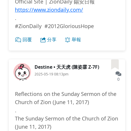
Official Site | ZionDaily 錫安日報
https://www.ziondaily.com/
.
#ZionDaily #2012GloriousHope
回覆
分享
舉報
Destine • 天天虎 (陳姿霖 Z-7F)
2025-05-19 08:13pm
0
Reflections on the Sunday Sermon of the
Church of Zion (June 11, 2017)
.
The Sunday Sermon of the Church of Zion
(June 11, 2017)