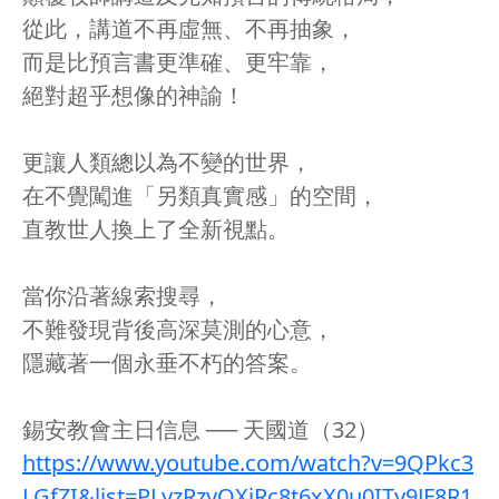
從此，講道不再虛無、不再抽象，
而是比預言書更準確、更牢靠，
絕對超乎想像的神諭！
更讓人類總以為不變的世界，
在不覺闖進「另類真實感」的空間，
直教世人換上了全新視點。
當你沿著線索搜尋，
不難發現背後高深莫測的心意，
隱藏著一個永垂不朽的答案。
錫安教會主日信息 ── 天國道（32）
https://www.youtube.com/watch?v=9QPkc3
LGfZI&list=PLyzRzyOXiRc8t6xX0u0ITy9JF8R1