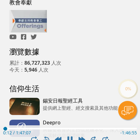
教會奉獻
瀏覽數據
累計：
86,727,323
人次
今天：
5,946
人次
信仰生活
錫安日報聖經工具
提供網上聖經、經文搜索及其他功能
Deepro
將錫安教會的主日信息繪本化， 深入淺
0:13
/
1:47:07
-
1:46:54
出講解信息所謂何事