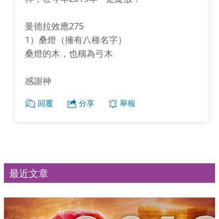
曼德拉效應275
1）桑燈（擁有八種名字）
桑燈的木，也稱為弓木
感謝神
回覆
分享
舉報
最近文章