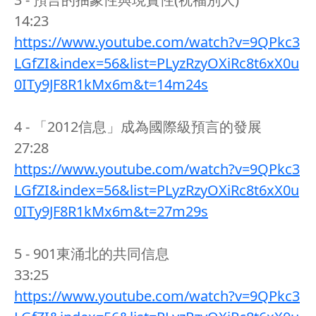
14:23
https://www.youtube.com/watch?v=9QPkc3
LGfZI&index=56&list=PLyzRzyOXiRc8t6xX0u
0ITy9JF8R1kMx6m&t=14m24s
4 - 「2012信息」成為國際級預言的發展
27:28
https://www.youtube.com/watch?v=9QPkc3
LGfZI&index=56&list=PLyzRzyOXiRc8t6xX0u
0ITy9JF8R1kMx6m&t=27m29s
5 - 901東涌北的共同信息
33:25
https://www.youtube.com/watch?v=9QPkc3