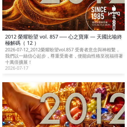
2012 榮耀盼望 vol. 857 ── 心之寶庫 — 天國比喻終
極解碼（ 12 ）
2026-07-12_2012榮耀盼望vol.857 受膏者意念與神相繫，
我們以一絲信心起步，尊重受膏者，便能由性格至祝福得著
十萬倍擴展！
2026-07-17