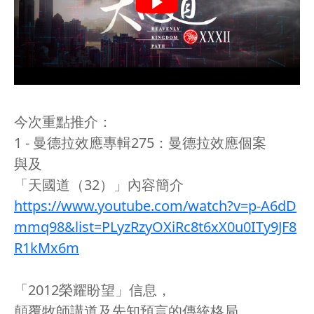
今次重點推介：
1 - 曼德拉效應專輯275：曼德拉效應個案
與及
「天國道（32）」內容簡介
https://www.youtube.com/watch?v=p-A6dD
mmq98&list=PLyzRzyOXiRc8t6xX0u0ITy9JF8
R1kMx6m
「2012榮耀盼望」信息，
顛覆牧師講道及先知預言的傳統格局，