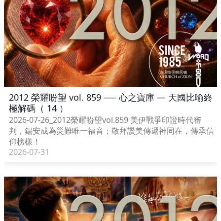
2012 榮耀盼望 vol. 859 ── 心之寶庫 — 天國比喻終
極解碼（ 14 ）
2026-07-26_2012榮耀盼望vol.859 美伊戰爭印證時代審
判，錫安成為災難唯一福音；敬拜讚美傳遞神同在，傳承信
仰榜樣！
2026-07-31