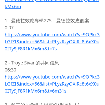
kMx6m
1 - 曼德拉效應專輯275：曼德拉效應個案
0:07
https://www.youtube.com/watch?v=9QPkc3
LGfZI&index=56&list=PLyzRzyOXiRc8t6xX0u
0ITy9JF8R1kMx6m&t=7s
2 - Troye Sivan的共同信息
06:30
https://www.youtube.com/watch?v=9QPkc3
LGfZI&index=56&list=PLyzRzyOXiRc8t6xX0u
0ITy9JF8R1kMx6m&t=6m31s
3 - 預言的抽象性與現實性(祝福別人)