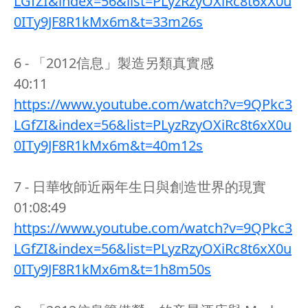
LGfZI&index=56&list=PLyzRzyOXiRc8t6xX0u
0ITy9JF8R1kMx6m&t=33m26s
6 - 「2012信息」製造另類真實感
40:11
https://www.youtube.com/watch?v=9QPkc3
LGfZI&index=56&list=PLyzRzyOXiRc8t6xX0u
0ITy9JF8R1kMx6m&t=40m12s
7 - 日華牧師近兩年生日與創造世界的現實
01:08:49
https://www.youtube.com/watch?v=9QPkc3
LGfZI&index=56&list=PLyzRzyOXiRc8t6xX0u
0ITy9JF8R1kMx6m&t=1h8m50s