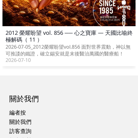
2012 榮耀盼望 vol. 856 ── 心之寶庫 — 天國比喻終
極解碼（ 11 ）
2026-07-05_2012榮耀盼望vol.856 面對世界震動，神以無
可推諉的鐵證，確立錫安就是末後醫治萬國的醫療船！
2026-07-10
關於我們
編者按
關於我們
訪客查詢