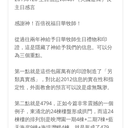
主日感言
感謝神！百倍祝福日華牧師！
從過往兩年神給予日華牧師生日禮物和印
證，這是隱藏了神給予我們的信息。可以分
為三個重點。
第一點就是這些包羅萬有的印證制造了「另
類真實感」，對比起2012信息的實在性和指
定性，外面教會的預言可以說是虛無飄渺。
第二點就是4794，正如今篇非常震撼的一個
例子，東涌北的24楝樓盤形成拱門，而這24
楝樓的排列別是映灣園一期4棟+二期7棟+藍
天海岸9棟+海堤灣畔4楝，就是形成了479