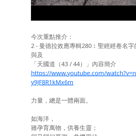
今次重點推介：
2 - 曼德拉效應專輯280︰聖經經卷名
與及
「天國道（43 / 44）」內容簡介
https://www.youtube.com/watch?v=
y9JF8R1kMx6m
力量，總是一體兩面。
如海洋，
雖孕育萬物，供養生靈；