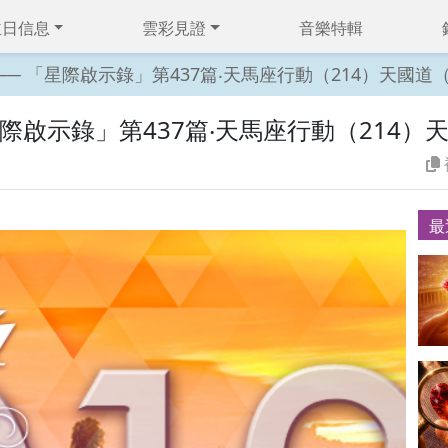
主日信息
雲彩見證
音樂特輯
 479 ── 「星際啟示錄」第437篇‧天馬座行動（214）天國道
── 「星際啟示錄」第437篇‧天馬座行動（214
最