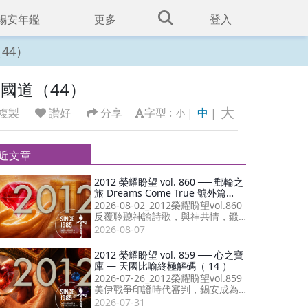
錫安年鑑
更多
登入
（44）
）天國道（44）
大
複製
讚好
分享
字型 :
|
中
|
小
近文章
2012 榮耀盼望 vol. 860 ── 郵輪之
旅 Dreams Come True 號外篇
（21）
2026-08-02_2012榮耀盼望vol.860
反覆聆聽神諭詩歌，與神共情，鍛
造出質量為先的信仰生命，與受膏
2026-08-07
者同心成就末後復興。
2012 榮耀盼望 vol. 859 ── 心之寶
庫 — 天國比喻終極解碼（ 14 ）
2026-07-26_2012榮耀盼望vol.859
美伊戰爭印證時代審判，錫安成為
災難唯一福音；敬拜讚美傳遞神同
2026-07-31