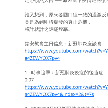
定必頓然大悟 ── 原來當下疫情絕對微
誰又想到，原來各國口徑一致的過激反
竟是為到即將爆發的真正危機，
將計就計之隱瞞煙幕。
錫安教會主日信息：新冠肺炎座談會 ─
https://www.youtube.com/watch?v=
a4ZEWYOX7pv4
1 - 時事追擊︰新冠肺炎疫症的後遺症
0:07
https://www.youtube.com/watch?v=
a4ZEWYOX7pv4&index=2&t=7s