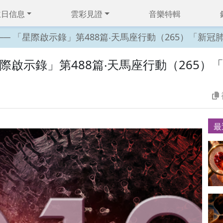
主日信息
雲彩見證
音樂特輯
 530 ── 「星際啟示錄」第488篇‧天馬座行動（265）
 ── 「星際啟示錄」第488篇‧天馬座行動（26
最