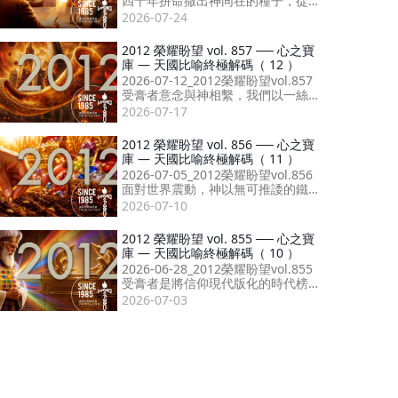
四十年拼命撒出神同在的種子，從
開口讚美到屬靈收割，成就婚約最
2026-07-24
終形態。
2012 榮耀盼望 vol. 857 ── 心之寶
庫 — 天國比喻終極解碼（ 12 ）
2026-07-12_2012榮耀盼望vol.857
受膏者意念與神相繫，我們以一絲
信心起步，尊重受膏者，便能由性
2026-07-17
格至祝福得著十萬倍擴展！
2012 榮耀盼望 vol. 856 ── 心之寶
庫 — 天國比喻終極解碼（ 11 ）
2026-07-05_2012榮耀盼望vol.856
面對世界震動，神以無可推諉的鐵
證，確立錫安就是末後醫治萬國的
2026-07-10
醫療船！
2012 榮耀盼望 vol. 855 ── 心之寶
庫 — 天國比喻終極解碼（ 10 ）
2026-06-28_2012榮耀盼望vol.855
受膏者是將信仰現代版化的時代榜
樣，我們要以性格感恩心回應，改
2026-07-03
變更像神。