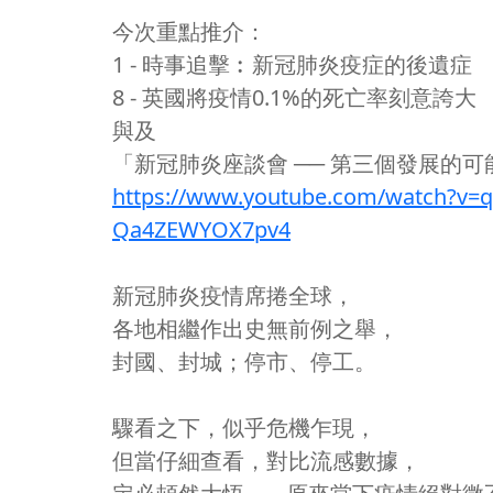
今次重點推介：
1 - 時事追擊︰新冠肺炎疫症的後遺症
8 - 英國將疫情0.1%的死亡率刻意誇大
與及
「新冠肺炎座談會 ── 第三個發展的
https://www.youtube.com/watch?v=
Qa4ZEWYOX7pv4
新冠肺炎疫情席捲全球，
各地相繼作出史無前例之舉，
封國、封城；停市、停工。
驟看之下，似乎危機乍現，
但當仔細查看，對比流感數據，