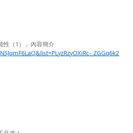
可能性（1）」內容簡介
qNSJqmF6LaQ&list=PLyzRzyOXiRc-_ZGGq6k2