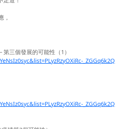
不足道！
應，
─ 第三個發展的可能性（1）
YYeNsIz0syc&list=PLyzRzyOXiRc-_ZGGq6k2Q
YYeNsIz0syc&list=PLyzRzyOXiRc-_ZGGq6k2Q