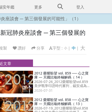
錫安年鑑
更多
登入
「新冠肺炎座談會 ─ 第三個發展的可能性」（1）
5）「新冠肺炎座談會 ─ 第三個發展的
大
複製
讚好
分享
字型 :
|
中
|
小
近文章
2012 榮耀盼望 vol. 859 ── 心之寶
庫 — 天國比喻終極解碼（ 14 ）
2026-07-26_2012榮耀盼望vol.859
美伊戰爭印證時代審判，錫安成為
災難唯一福音；敬拜讚美傳遞神同
2026-07-31
在，傳承信仰榜樣！
2012 榮耀盼望 vol. 858 ── 心之寶
庫 — 天國比喻終極解碼（ 13 ）
2026-07-19_2012榮耀盼望vol.858