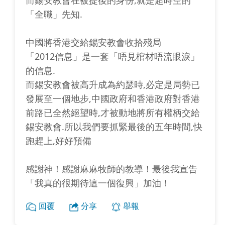
而錫安教會在被提後的身份,就是超時空的
「全職」先知.
中國將香港交給錫安教會收拾殘局
「2012信息」是一套「唔見棺材唔流眼淚」
的信息.
而錫安教會被高升成為約瑟時,必定是局勢已
發展至一個地步,中國政府和香港政府對香港
前路已全然絕望時,才被動地將所有權柄交給
錫安教會.所以我們要抓緊最後的五年時間,快
跑趕上,好好預備
感謝神！感謝麻麻牧師的教導！最後我宣告
「我真的很期待這一個復興」加油！
回覆
分享
舉報