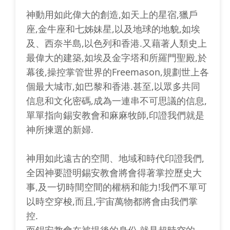
神動用如此偉大的創造,如天上的星宿,獵戶
座,金牛座和七姊妹星,以及地球的地貌,如埃
及、西奈半島,以色列和香港.又藉著人類史上
最偉大的建築,如埃及金字塔和所羅門聖殿,於
幕後,操控掌管世界的Freemason,規劃世上各
個最大城市,如巴黎和香港.甚至,以眾多共同
信息和文化密碼,成為一連串不可思議的信息,
單單指向錫安教會和麻麻牧師,印證我們就是
神所揀選的新婦.
神用如此遠古的空間、地域和時代印證我們,
全因神要證明錫安教會將會得著掌控歷史大
事,及一切時間空間的權柄和能力!我們不單可
以時空穿梭,而且,宇宙萬物都將會由我們掌
控.