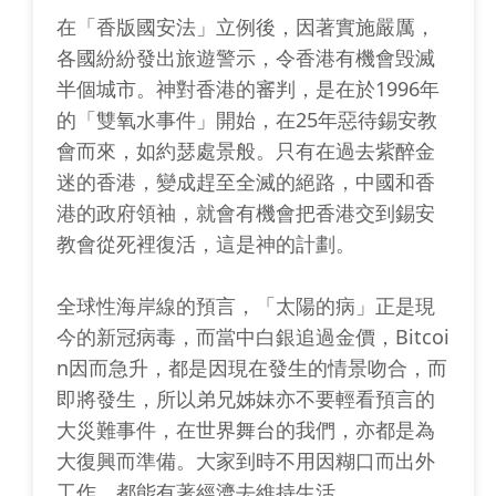
在「香版國安法」立例後，因著實施嚴厲，
各國紛紛發出旅遊警示，令香港有機會毁滅
半個城市。神對香港的審判，是在於1996年
的「雙氧水事件」開始，在25年惡待錫安教
會而來，如約瑟處景般。只有在過去紫醉金
迷的香港，變成趕至全滅的絕路，中國和香
港的政府領袖，就會有機會把香港交到錫安
教會從死裡復活，這是神的計劃。
全球性海岸線的預言，「太陽的病」正是現
今的新冠病毒，而當中白銀追過金價，Bitcoi
n因而急升，都是因現在發生的情景吻合，而
即將發生，所以弟兄姊妹亦不要輕看預言的
大災難事件，在世界舞台的我們，亦都是為
大復興而準備。大家到時不用因糊口而出外
工作，都能有著經濟去維持生活。