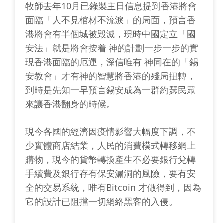
牧師去年10月已錄製主日信息提到香港將會
面臨「人不見棺材不流淚」的局面，預言香
港將會有半個城被毁滅，現時中國定立「國
安法」就是將會按着 神的計劃一步一步的實
現香港面臨的厄運，深信唯有 神同在的「錫
安教會」才有神的智慧將香港的殘局扭轉，
到時是先知一早預言錫安成為一群約瑟民眾
來讓香港翻身的時候。
現今各國的經濟因疫情影響大幅度下調，不
少實體商店結業，人民的消費模式轉移網上
購物，現今的貨幣轉換產生不必要銀行兌轉
手續費及銀行存有保安漏洞的風險，要有安
全的交易系統，唯有Bitcoin 才做得到，因為
它的設計已阻擋一切網絡黑客的入侵。