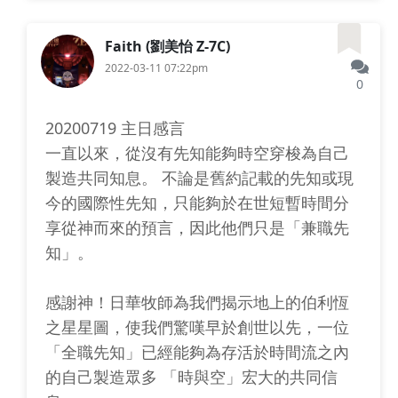
Faith (劉美怡 Z-7C)
2022-03-11 07:22pm
0
20200719 主日感言
一直以來，從沒有先知能夠時空穿梭為自己
製造共同知息。 不論是舊約記載的先知或現
今的國際性先知，只能夠於在世短暫時間分
享從神而來的預言，因此他們只是「兼職先
知」。
感謝神！日華牧師為我們揭示地上的伯利恆
之星星圖，使我們驚嘆早於創世以先，一位
「全職先知」已經能夠為存活於時間流之內
的自己製造眾多 「時與空」宏大的共同信