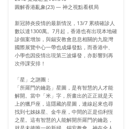
圓解香港亂象(23) — 神之視點看棋局
新冠肺炎疫情的最新情況，13/7 累積確診人
數以達1300萬。7月起，香港也有出現本地確
診個案增加，與錫安教會息息相關的九龍灣
國際展覽中心一帶也成爆發點，而香港中、
小學也因疫情出現第三波爆發，亦影響到再
次停課安排！
「星」之䛧團：
「所羅門的鑰匙」星圖，是有智慧的人才能
解開。當中「米」字，所畫出的正正就是天
上的獵戶座，這隱藏的星圖，連線起來也尋
找到七姊妹星、金牛座，中間的正是伯利恆
之星。這有智慧的人能解開所羅門的鑰匙，
就是未後唯一的新婦，錫安教會。神在全人