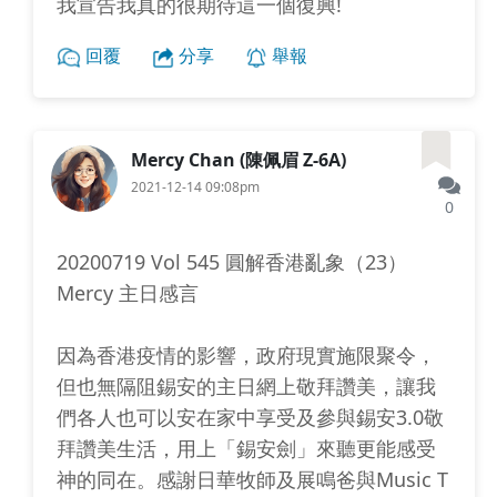
我宣告我真的很期待這一個復興!
回覆
分享
舉報
Mercy Chan (陳佩眉 Z-6A)
2021-12-14 09:08pm
0
20200719 Vol 545 圓解香港亂象（23）
Mercy 主日感言
因為香港疫情的影響，政府現實施限聚令，
但也無隔阻錫安的主日網上敬拜讚美，讓我
們各人也可以安在家中享受及參與錫安3.0敬
拜讚美生活，用上「錫安劍」來聽更能感受
神的同在。感謝日華牧師及展鳴爸與Music T