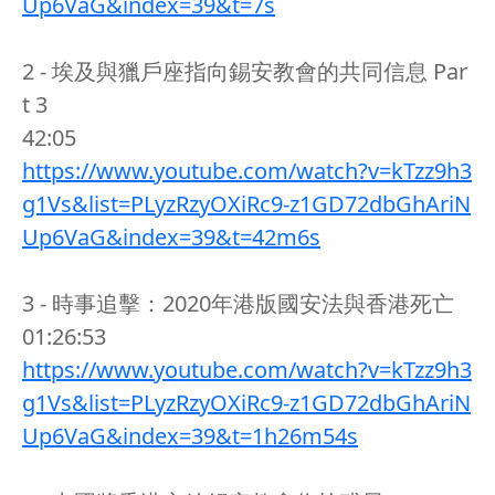
Up6VaG&index=39&t=7s
2 - 埃及與獵戶座指向錫安教會的共同信息 Par
t 3
42:05
https://www.youtube.com/watch?v=kTzz9h3
g1Vs&list=PLyzRzyOXiRc9-z1GD72dbGhAriN
Up6VaG&index=39&t=42m6s
3 - 時事追擊：2020年港版國安法與香港死亡
01:26:53
https://www.youtube.com/watch?v=kTzz9h3
g1Vs&list=PLyzRzyOXiRc9-z1GD72dbGhAriN
Up6VaG&index=39&t=1h26m54s