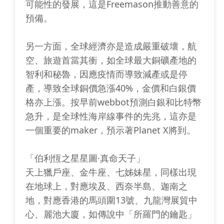
可能性的發展，這是Freemason推動善意的
預備。
另一方面，全球經濟亦是造成嚴重破壞，航
空、旅遊首當其衝，如全球最大銅礦產地的
智利和秘魯，因應疫情而導致減產或是停
產，導致全球銅價急漲40%，金價和白銀價
格亦上漲。按早前webbot預測白銀和比特幣
急升，是全球性海岸線事件的先兆，這亦是
一個重要的maker，預示著Planet X將到。
「伯利恆之星星圖·真命天子」
天上獵戶座、金牛座、七姊妹星，同樣出現
在地球上，對應埃及、西奈半島、迦南之
地，對應香港的馬頭圍13號、九龍灣展貿中
心、麗池大廈，如傳說中「所羅門的鑰匙」