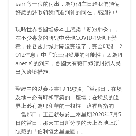
eam每一位的付出，為每個主日給我們預備
好聽的詩歌領我們進到神的同在，感謝神！
現時世界各國增多本土感染「新冠肺炎」，
在不少專家的研究中發現COVID-19現正變
種，使各國封城封關沒完沒了，完全印證「2
012信息」中「第三個發展的可能性」因為Pl
anet X 的到來，各國大有藉口繼續封鎖人民
出入邊境措施。
聖經中的以賽亞書19:19提到「當那日，在埃
及地中必有耶和華築的一座壇；在埃及的邊
界上必有為耶和華的一根柱」這裡所指的
「當那日」正正就是於上兩星期2020年7月5
日的當日，那天主日所分享的天上及地上所
隱藏的「伯利恆之星星圖」。