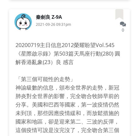
秦劍良 Z-9A
2021-09-26 09:31pm
0
20200719主日信息2012榮耀盼望Vol.545
《星際啟示錄》第503篇天馬座行動(280) 圓
解香港亂象(23）良 感言
「第三個可能性的走勢」
神諭級數的信息，頒布全世界的走勢，新冠
肺炎對全世界的影響，完全吻合牧師早前的
分享。美國和巴西等國家，第一波疫情仍然
未到頂，那些因應疫情緩和，而放鬆措施的
國家和地區，卻是迎來第二、三波的反彈，
這個疫情可說是沒完沒了，完全吻合第三個