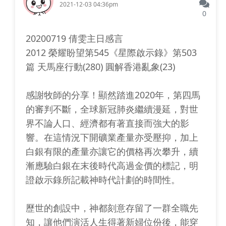
2021-12-03 04:36pm
0
20200719 倩雯主日感言
2012 榮耀盼望第545《星際啟示錄》第503
篇 天馬座行動(280) 圓解香港亂象(23)
感謝牧師的分享！顯然踏進2020年，第四馬
的審判不斷，全球新冠肺炎繼續漫延，對世
界不論人口、經濟都有著直接而強大的影
響。在這情況下開礦業產量亦受壓抑，加上
白銀有限的產量亦讓它的價格再次攀升，續
漸應驗白銀在末後時代高過金價的標記，明
證啟示錄所記載神時代計劃的時間性。
歷世的創設中，神都刻意存留了一群全職先
知，讓他們演活人生得著新婦位份後，能穿