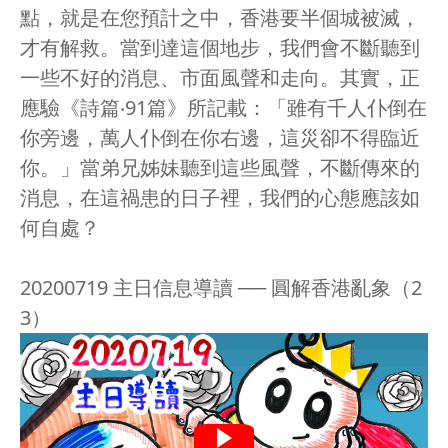
點，就是在您預計之中，香港要半個城被滅，
才有解救。當到達這個地步，我們會不斷聽到
一些不好的消息、市面風聲和走向。其實，正
應驗《詩篇‧91篇》所記載：「雖有千人仆倒在
你旁邊，萬人仆倒在你右邊，這災卻不得臨近
你。」當弟兄姊妹聽到這些風聲，不斷傳來的
消息，在這禍患的日子裡，我們的心態應該如
何自處？
20200719 主日信息導讀 ── 圓解香港亂象（2
3）