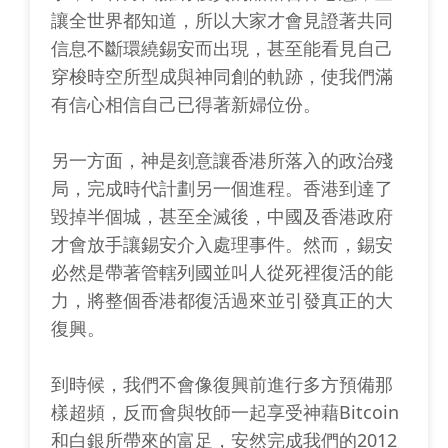
讓全世界都知道，所以大家才會見證著共同
信息不斷環繞錫安而出現，甚至能看見自己
穿梭時空所型成與神同創的軌跡，使我們滿
有信心相信自己已得著新婦位份。
另一方面，神是刻意讓香港所落入的政治殘
局，完成時代計劃另一個進程。香港到達了
毀掉半個城，甚至全滅後，中國及香港政府
才會放手讓錫安介入處理事件。然而，錫安
必然是帶著管轄列國並叫人從死裡復活的能
力，將整個香港都復活過來並引發真正的大
復興。
到時候，我們不會像復興前進行多方預備那
樣超頻，反而會與牧師一起享受神藉Bitcoin
和白銀所帶來的富足，安然完成我們的2012