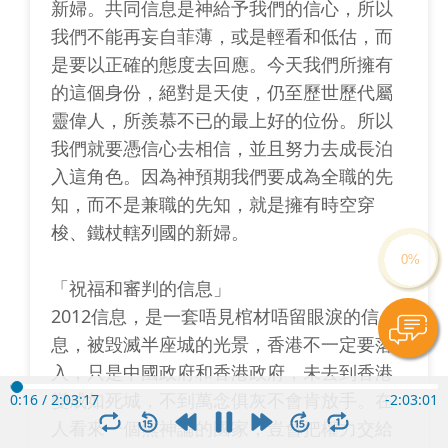
新婦。共同信息是神給予我們的信心，所以
我們不能再妄自菲薄，或是輕看和低估，而
是要以正確的態度去回應。今天我們所擁有
的這個身份，絕對是天使，仍至歷世歷代屬
靈偉人，所羨慕不已的最上好的位份。所以
我們就要憑信心去相信，並且努力去成長泊
入這角色。因為神預期我們要成為全職的先
知，而不是兼職的先知，就是擁有時空穿
梭、鐵杖轄列國的新婦。
「祝福和審判的信息」
2012信息，是一套唔見棺材唔留眼淚的信
息，被毁滅半座城的光景，香港不一定要落
入，只是中國政府和香港政府，未去到香港
變成如死城，不到萬念俱灰不會肯放手。在
0:17
/
2:03:17
-
2:03:00
人看來一個無神論的國家，豈會把權力交給