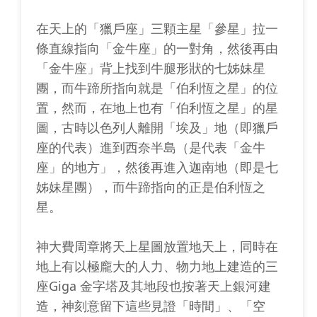
在天上的「獵戶座」三顆主星「參星」拉一
條直線指向「金牛座」的一對角，然後再由
「金牛座」背上找到牛腿形狀的七姊妹星
團，而牛蹄所指向就是「伯利恆之星」的位
置，然而，在地上也有「伯利恆之星」的星
圖，古時以色列人離開「埃及」地（即獵戶
座的代表）進到西奈半島（是代表「金牛
座」的地方」，然後再進入迦南地（即是七
姊妹星團），而牛蹄指向的正是伯利恆之
星。
神大費周章將天上星圖放置地天上，同時在
地上有以極龐大的人力、物力地上建造的三
座Giga 金字塔及其地段也按著天上銀河建
造，神刻意留下這些見證「時間」、「空