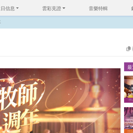
主日信息
雲彩見證
音樂特輯
年
最