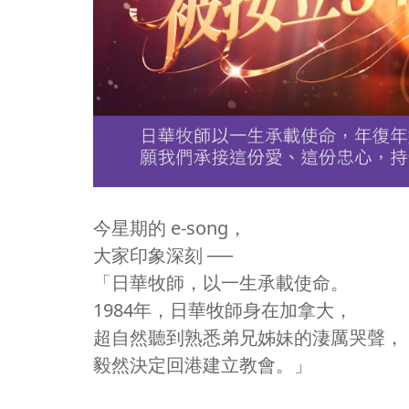
今星期的 e-song，
大家印象深刻 ──
「日華牧師，以一生承載使命。
1984年，日華牧師身在加拿大，
超自然聽到熟悉弟兄姊妹的淒厲哭聲，
毅然決定回港建立教會。」