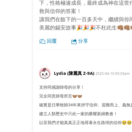
下，性格極速成長，最終成為神在這世
救與信仰的答案！
讓我們在餘下的一百多天中，繼續與你
美麗的錫安故事🎉🎉🎉不枉此生👊🏽👊🏽👊
回覆
分享
Lydia (陳麗真 Z-9A)
2025-04-10 05:33am
支持同感謝師母的分享！
完全同意師母所言🤝🏽🤝🏽
確實是日華牧師34年來持守信仰、迎難而上、義無
建立人類歷史中只此一家的榮耀新婦教會！
以至我們才能真真正正地尋著永生路徑的信仰🥹🥹