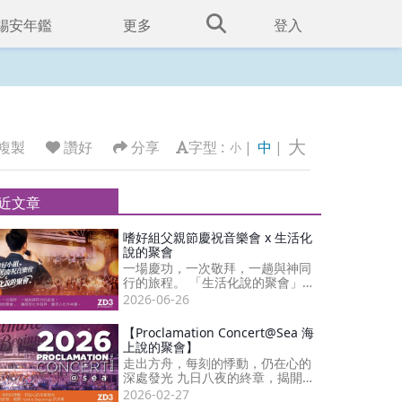
錫安年鑑
更多
登入
大
複製
讚好
分享
字型 :
|
中
|
小
近文章
嗜好組父親節慶祝音樂會 x 生活化
說的聚會
一場慶功，一次敬拜，一趟與神同
行的旅程。 「生活化說的聚會」，
讓感恩化作敬拜，讓信心化作神
2026-06-26
蹟。
【Proclamation Concert@Sea 海
上說的聚會】
走出方舟，每刻的悸動，仍在心的
深處發光 九日八夜的終章，揭開
Humble Beginnings 的序幕
2026-02-27