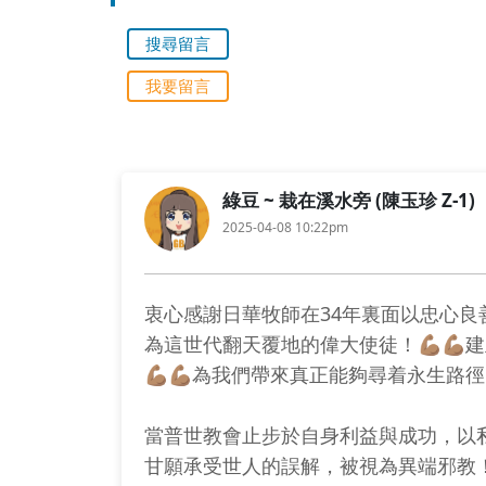
搜尋留言
我要留言
綠豆 ~ 栽在溪水旁 (陳玉珍 Z-1)
2025-04-08 10:22pm
衷心感謝日華牧師在34年裏面以忠心良善的心
為這世代翻天覆地的偉大使徒！💪🏽💪
💪🏽💪🏽為我們帶來真正能夠尋着永生路
當普世教會止步於自身利益與成功，以
甘願承受世人的誤解，被視為異端邪教