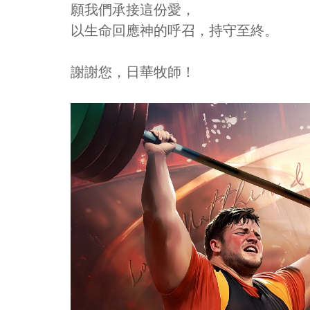
願我們承接這份愛，
以生命回應神的呼召，持守至終。
謝謝您，日華牧師！