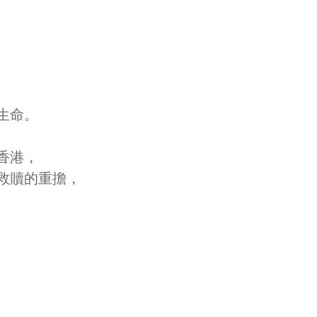
生命。
香港，
救贖的重擔，