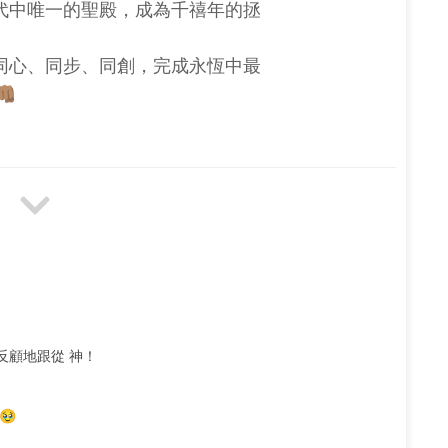
代中唯一的聖殿，成為千禧年的拯
同心、同步、同創，完成永恆中最
🏽
反顧地跟從 神！
🥹