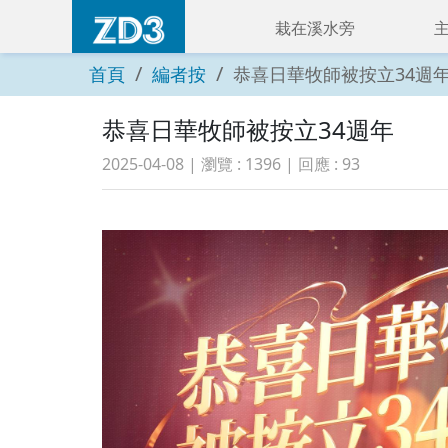
栽在溪水旁
首頁
編者按
恭喜日華牧師被按立34週
恭喜日華牧師被按立34週年
2025-04-08
| 瀏覽 :
1396
| 回應 :
93