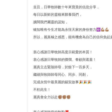
並且，日華牧師數十年來寶貴的信息分享，
每日以新鮮的靈糧來餵養我們，
擴闊我們屬靈的認知，
確知唯有今生才能為永恆天家的身份努力🆔💪🏽💪🏽
所以，麗真極之感恩，能有機會為自己的信仰負起
衷心感謝日華牧師高度示範愛的本質！
衷心感謝日華牧師的憐憫、眷顧與遮蓋！
麗真立志緊隨師母，於餘下一百多天，
繼續與牧師師母同心、同步、同創，
完成永恆中最美麗的錫安故事🎉🎉🎉
不枉此生！
麗真會全力以赴✊🏽✊🏽✊🏽
衷心感謝師母的勉勵❣️