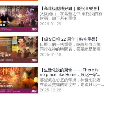
【高達模型嗜好組 | 慶祝音樂會】
父愛如山，在遮蓋之中 承托我們的
軟弱，卸下所有重擔
2026-01-29
【錫安日報 22 周年｜時空重疊】
日曆上的一格重疊，喚醒熱血回憶
同行在神的時間表，回望總是驚嘆
2026-01-18
【生活化說的聚會 —— There is
no place like Home．只此一家】|
2025．12．24
那些藏在心底的牽掛，神也念記著
在暖流交織的維度裡，走進只此一
家的榮耀場景
2025-12-26