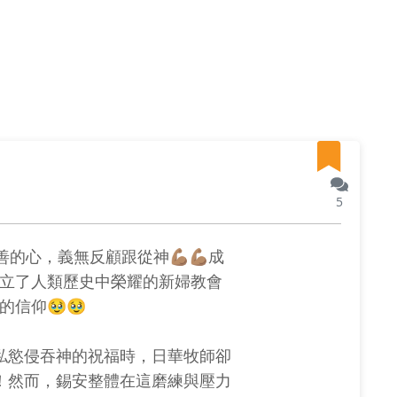
5
，義無反顧跟從神💪🏽💪🏽成
🏽建立了人類歷史中榮耀的新婦教會
徑的信仰🥹🥹
私慾侵吞神的祝福時，日華牧師卻
！然而，錫安整體在這磨練與壓力