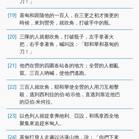
刀！」
[19]
基甸和跟隨他的一百人，在三更之初才換更的
時候，來到營旁，就吹角，打破手中的瓶。
[20]
三隊的人就都吹角，打破瓶子，左手拿著火
把，右手拿著角，喊叫說：「耶和華和基甸的
刀！」
[21]
他們在營的四圍各站各的地方；全營的人都亂
竄。三百人吶喊，使他們逃跑。
[22]
三百人就吹角，耶和華使全營的人用刀互相擊
殺，逃到西利拉的伯‧哈示他，直逃到靠近他巴
的亞伯‧米何拉。
[23]
以色列人就從拿弗他利、亞設，和瑪拿西全地
聚集來追趕米甸人。
[24]
基甸打發人走遍以法蓮山地，說：「你們下來