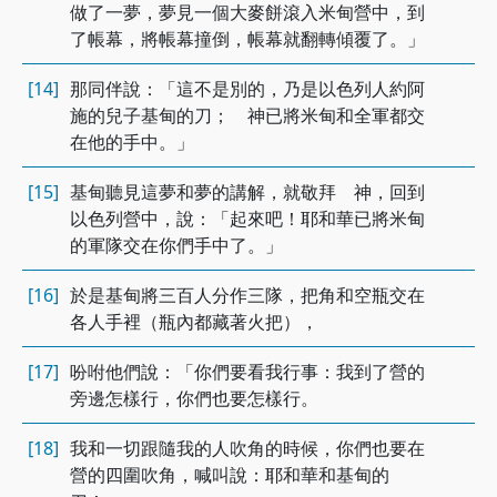
做了一夢，夢見一個大麥餅滾入米甸營中，到
了帳幕，將帳幕撞倒，帳幕就翻轉傾覆了。」
[14]
那同伴說：「這不是別的，乃是以色列人約阿
施的兒子基甸的刀； 神已將米甸和全軍都交
在他的手中。」
[15]
基甸聽見這夢和夢的講解，就敬拜 神，回到
以色列營中，說：「起來吧！耶和華已將米甸
的軍隊交在你們手中了。」
[16]
於是基甸將三百人分作三隊，把角和空瓶交在
各人手裡（瓶內都藏著火把），
[17]
吩咐他們說：「你們要看我行事：我到了營的
旁邊怎樣行，你們也要怎樣行。
[18]
我和一切跟隨我的人吹角的時候，你們也要在
營的四圍吹角，喊叫說：耶和華和基甸的