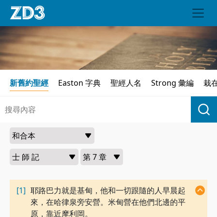
新舊約聖經
Easton 字典
聖經人名
Strong 彙編
栽
[1]
耶路巴力就是基甸，他和一切跟隨的人早晨起
來，在哈律泉旁安營。米甸營在他們北邊的平
原，靠近摩利岡。