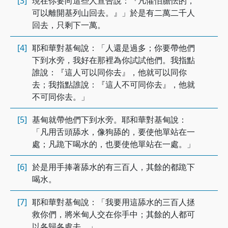
[3]
現在你要向這些人宣告說：『凡懼怕膽怯的，
可以離開基列山回去。』」於是有二萬二千人
回去，只剩下一萬。
[4]
耶和華對基甸說：「人還是過多；你要帶他們
下到水旁，我好在那裡為你試試他們。我指點
誰說：『這人可以同你去』，他就可以同你
去；我指點誰說：『這人不可同你去』，他就
不可同你去。」
[5]
基甸就帶他們下到水旁。耶和華對基甸說：
「凡用舌頭舔水，像狗舔的，要使他單站在一
處；凡跪下喝水的，也要使他單站在一處。」
[6]
於是用手捧著舔水的有三百人，其餘的都跪下
喝水。
[7]
耶和華對基甸說：「我要用這舔水的三百人拯
救你們，將米甸人交在你手中；其餘的人都可
以各歸各處去。」