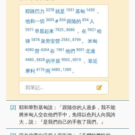
3378
1931
1439
耶路巴力
就是
基甸
，
3605
834
854
他和一切
#
跟隨的
人
5971
7925
,
8686
5921
早晨起來
，
在
哈
5878
2583
,
8799
律
泉旁安營
。
米甸
4080
4264
1961
9001
營
在
他們
北邊
4480
,
6828
9002
,
6010
的平原
，
靠近
4176
4480
,
1389
摩利
岡
。
寫筆記...
[2]
耶和華對基甸說：「跟隨你的人過多，我不能
將米甸人交在他們手中，免得以色列人向我誇
大，說：『是我們自己的手救了我們。』