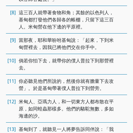
[8]
這三百人就帶著食物和角；其餘的以色列人，
基甸都打發他們各歸各的帳棚，只留下這三百
人。米甸營在他下邊的平原裡。
[9]
當那夜，耶和華吩咐基甸說：「起來，下到米
甸營裡去，因我已將他們交在你手中。
[10]
倘若你怕下去，就帶你的僕人普拉下到那營裡
去。
[11]
你必聽見他們所說的，然後你就有膽量下去攻
營」。於是基甸帶著僕人普拉下到營旁。
[12]
米甸人、亞瑪力人，和一切東方人都布散在平
原，如同蝗蟲那樣多。他們的駱駝無數，多如
海邊的沙。
[13]
基甸到了，就聽見一人將夢告訴同伴說：「我