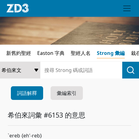
新舊約聖經
Easton 字典
聖經人名
Strong 彙編
栽
詞語解釋
彙編索引
希伯來詞彙 #6153 的意思
`ereb {eh'-reb}