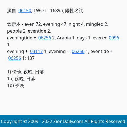
源自
06150
; TWOT - 1689a; 陽性名詞
欽定本 - even 72, evening 47, night 4, mingled 2,
people 2, eventide 2,
eveningtide +
06256
2, Arabia 1, days 1, even +
0996
1,
evening +
03117
1, evening +
06256
1, eventide +
06256
1; 137
1) 傍晚, 夜晚, 日落
1a) 傍晚, 日落
1b) 夜晚
Copyright © 2009 - 2022 ZionDaily.com All Rights Reserved.