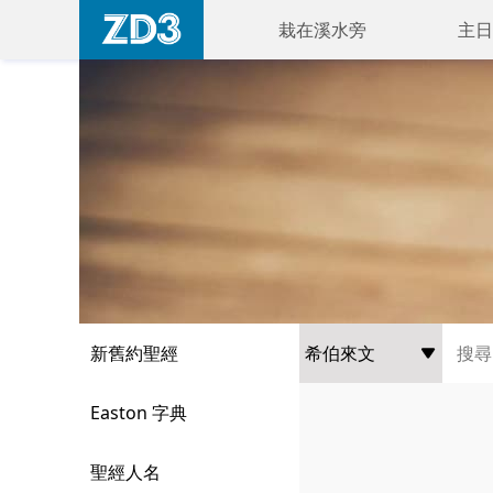
栽在溪水旁
主日
新舊約聖經
Easton 字典
聖經人名