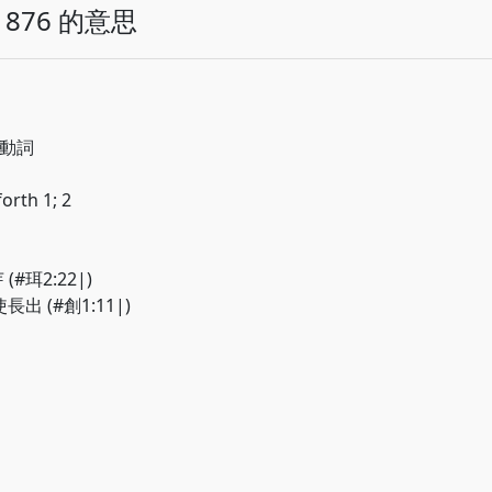
876 的意思
; 動詞
forth 1; 2
 (#珥2:22|)
 使長出 (#創1:11|)