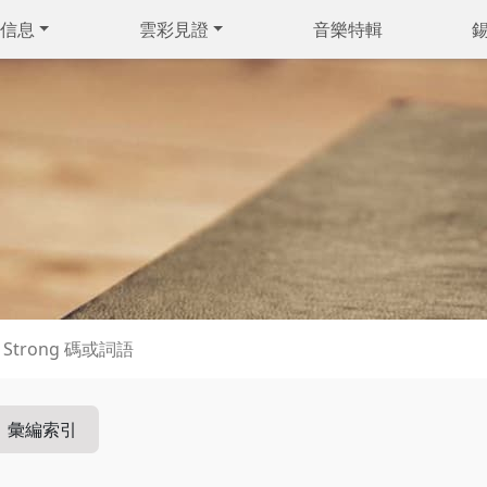
信息
雲彩見證
音樂特輯
彙編索引