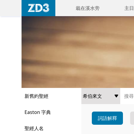
栽在溪水旁
主日
新舊約聖經
Easton 字典
詞語解釋
聖經人名