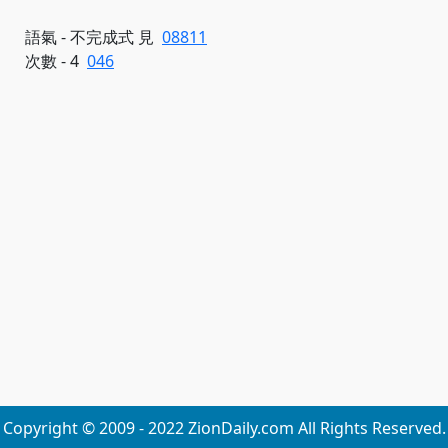
語氣 - 不完成式 見
08811
次數 - 4
046
Copyright © 2009 - 2022 ZionDaily.com All Rights Reserved.