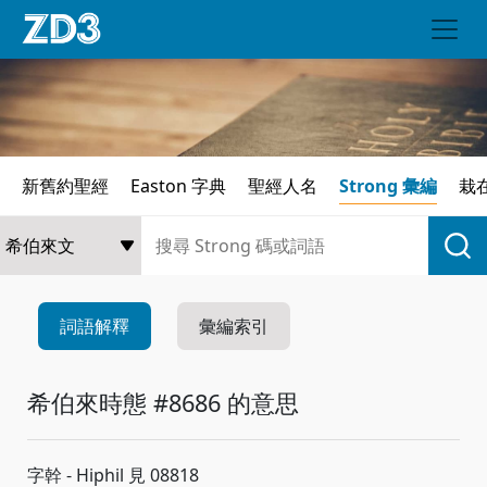
新舊約聖經
Easton 字典
聖經人名
Strong 彙編
栽
詞語解釋
彙編索引
希伯來時態 #8686 的意思
字幹 - Hiphil 見 08818