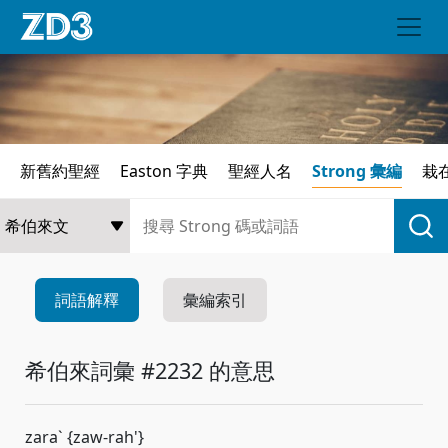
新舊約聖經
Easton 字典
聖經人名
Strong 彙編
栽
詞語解釋
彙編索引
希伯來詞彙 #2232 的意思
zara` {zaw-rah'}