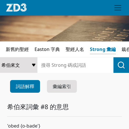
新舊約聖經
Easton 字典
聖經人名
Strong 彙編
栽
詞語解釋
彙編索引
希伯來詞彙 #8 的意思
'obed {o-bade'}