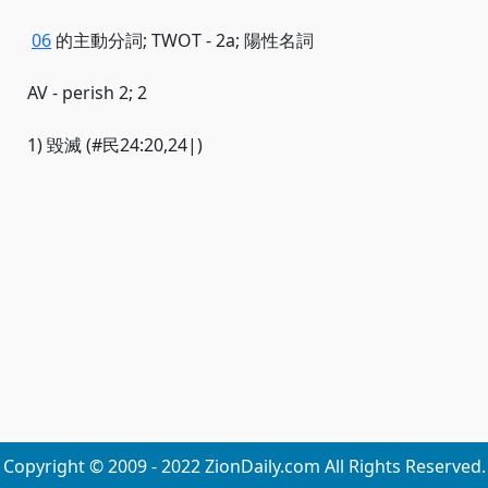
06
的主動分詞; TWOT - 2a; 陽性名詞
AV - perish 2; 2
1) 毀滅 (#民24:20,24|)
Copyright © 2009 - 2022 ZionDaily.com All Rights Reserved.