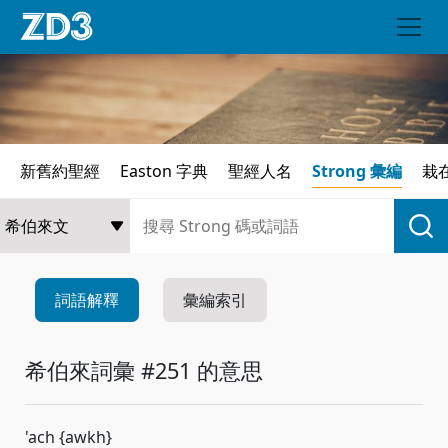
新舊約聖經
Easton 字典
聖經人名
Strong 彙編
栽
詞語解釋
彙編索引
希伯來詞彙 #251 的意思
'ach {awkh}