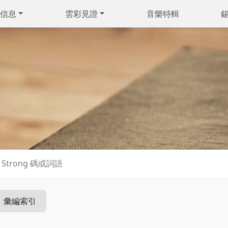
信息
雲彩見證
音樂特輯
彙編索引