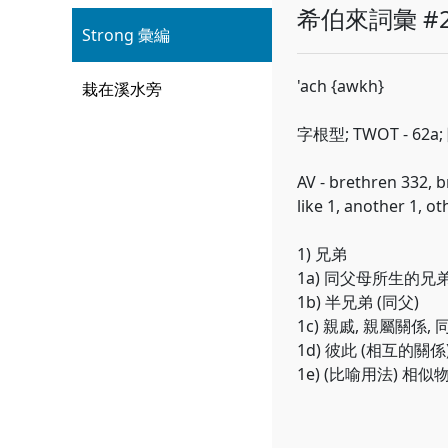
希伯來詞彙 #2
Strong 彙編
'ach {awkh}
栽在溪水旁
字根型; TWOT - 62
AV - brethren 332, b
like 1, another 1, ot
1) 兄弟
1a) 同父母所生的兄
1b) 半兄弟 (同父)
1c) 親戚, 親屬關係,
1d) 彼此 (相互的關係
1e) (比喻用法) 相似