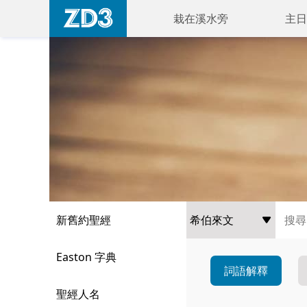
栽在溪水旁
主日
新舊約聖經
Easton 字典
詞語解釋
聖經人名