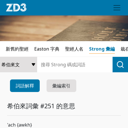
新舊約聖經
Easton 字典
聖經人名
Strong 彙編
栽
詞語解釋
彙編索引
希伯來詞彙 #251 的意思
'ach {awkh}