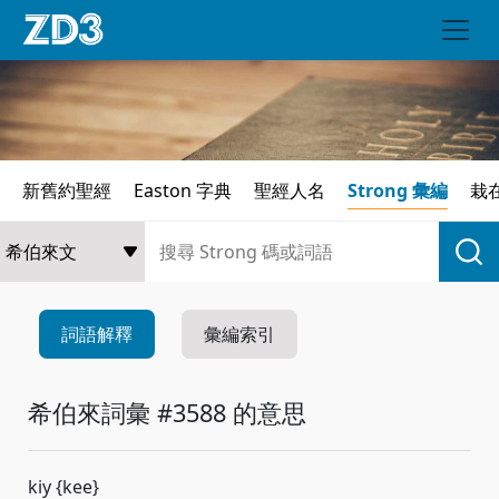
新舊約聖經
Easton 字典
聖經人名
Strong 彙編
栽
詞語解釋
彙編索引
希伯來詞彙 #3588 的意思
kiy {kee}