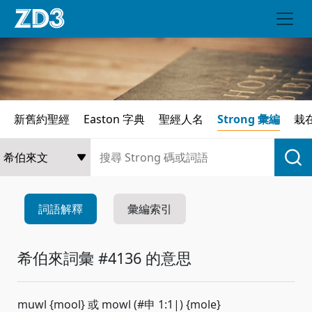
新舊約聖經
Easton 字典
聖經人名
Strong 彙編
栽
詞語解釋
彙編索引
希伯來詞彙 #4136 的意思
muwl {mool} 或 mowl (#申 1:1|) {mole}