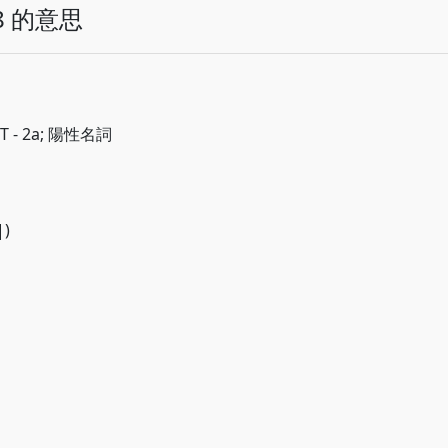
8 的意思
 - 2a; 陽性名詞
|)