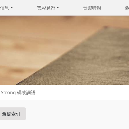
信息
雲彩見證
音樂特輯
彙編索引