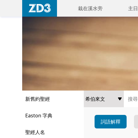
栽在溪水旁
主日
新舊約聖經
Easton 字典
詞語解釋
聖經人名