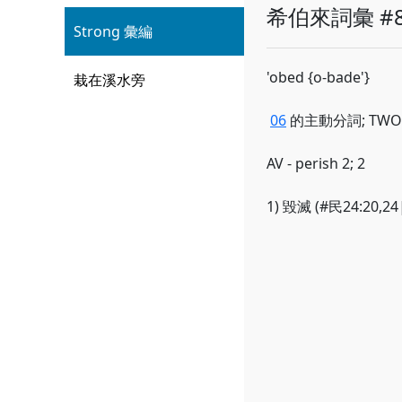
希伯來詞彙 #
Strong 彙編
'obed {o-bade'}
栽在溪水旁
06
的主動分詞; TWOT
AV - perish 2; 2
1) 毀滅 (#民24:20,24