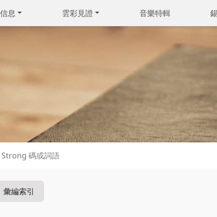
信息
雲彩見證
音樂特輯
彙編索引