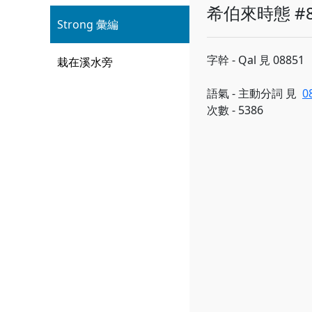
希伯來時態 #8
Strong 彙編
字幹 - Qal 見 08851
栽在溪水旁
語氣 - 主動分詞 見
0
次數 - 5386