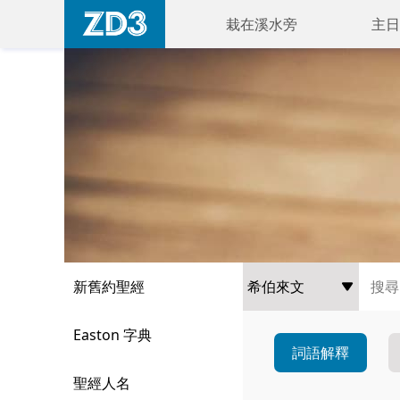
栽在溪水旁
主日
新舊約聖經
Easton 字典
詞語解釋
聖經人名