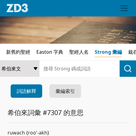
新舊約聖經
Easton 字典
聖經人名
Strong 彙編
栽
詞語解釋
彙編索引
希伯來詞彙 #7307 的意思
ruwach {roo'-akh}