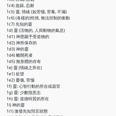
1c4) 急躁, 忍耐
1c5) 靈, 情緒 (如苦惱, 苦毒, 不滿)
1c6) (各樣的)性情, 無法控制的衝動
1c7) 先知的靈
1d) 靈 (活物的, 人與動物的氣息)
1d1) 神恩賜予受造物的
1d2) 神所保存的
1d3) 神的靈
1d4) 離開死者
1d5) 無形體的存有
1e) 靈 (情緒之所在)
1e1) 欲望
1e2) 憂傷, 苦惱
1f) 靈: 心智行動的所在或器官
1g) 靈: 少數指意志
1h) 靈: 道德特質的所在
1i) 神的靈
1i1) 激發先知預言狀態