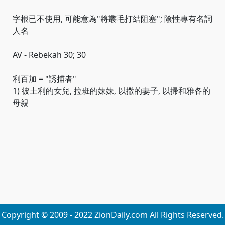
字根已不使用, 可能意為"將叢毛打結阻塞"; 陰性專有名詞
人名
AV - Rebekah 30; 30
利百加 = "誘捕者"
1) 彼土利的女兒, 拉班的妹妹, 以撒的妻子, 以掃和雅各的
母親
Copyright © 2009 - 2022 ZionDaily.com All Rights Reserved.