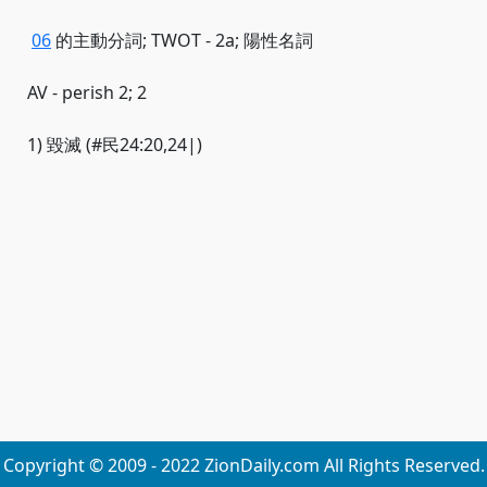
06
的主動分詞; TWOT - 2a; 陽性名詞
AV - perish 2; 2
1) 毀滅 (#民24:20,24|)
Copyright © 2009 - 2022 ZionDaily.com All Rights Reserved.