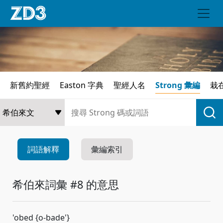
新舊約聖經
Easton 字典
聖經人名
Strong 彙編
栽
詞語解釋
彙編索引
希伯來詞彙 #8 的意思
'obed {o-bade'}