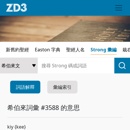
新舊約聖經
Easton 字典
聖經人名
Strong 彙編
栽
詞語解釋
彙編索引
希伯來詞彙 #3588 的意思
kiy {kee}