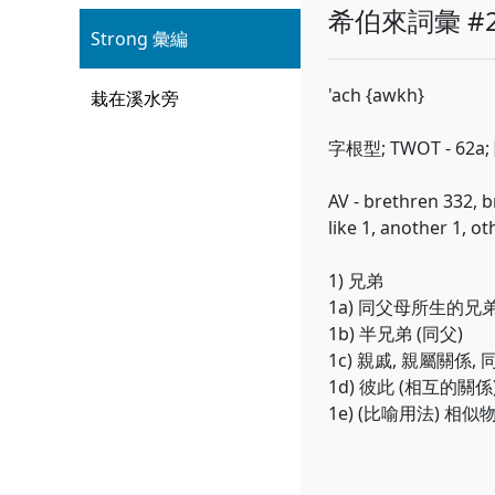
希伯來詞彙 #2
Strong 彙編
'ach {awkh}
栽在溪水旁
字根型; TWOT - 62
AV - brethren 332, b
like 1, another 1, ot
1) 兄弟
1a) 同父母所生的兄
1b) 半兄弟 (同父)
1c) 親戚, 親屬關係,
1d) 彼此 (相互的關係
1e) (比喻用法) 相似