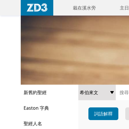
栽在溪水旁
主日
新舊約聖經
Easton 字典
詞語解釋
聖經人名