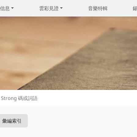
信息
雲彩見證
音樂特輯
彙編索引