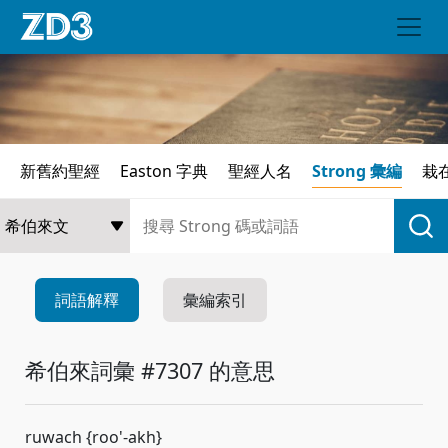
新舊約聖經
Easton 字典
聖經人名
Strong 彙編
栽
詞語解釋
彙編索引
希伯來詞彙 #7307 的意思
ruwach {roo'-akh}