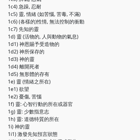
1c4) 急躁, 忍耐
1c5) 靈, 情緒 (如苦惱, 苦毒, 不滿)
1c6) (各樣的)性情, 無法控制的衝動
1c7) 先知的靈
1d) 靈 (活物的, 人與動物的氣息)
1d1) 神恩賜予受造物的
1d2) 神所保存的
1d3) 神的靈
1d4) 離開死者
1d5) 無形體的存有
1e) 靈 (情緒之所在)
1e1) 欲望
1e2) 憂傷, 苦惱
1f) 靈: 心智行動的所在或器官
1g) 靈: 少數指意志
1h) 靈: 道德特質的所在
1i) 神的靈
1i1) 激發先知預言狀態