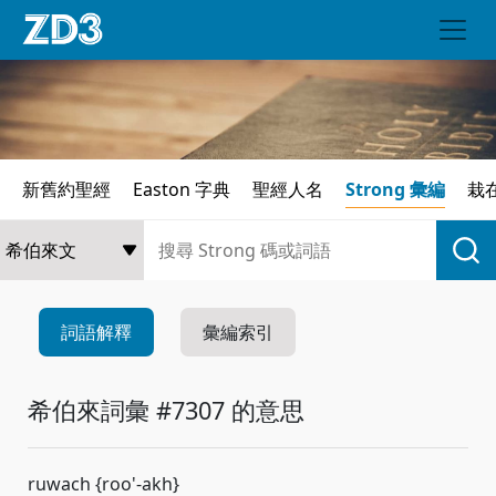
新舊約聖經
Easton 字典
聖經人名
Strong 彙編
栽
詞語解釋
彙編索引
希伯來詞彙 #7307 的意思
ruwach {roo'-akh}