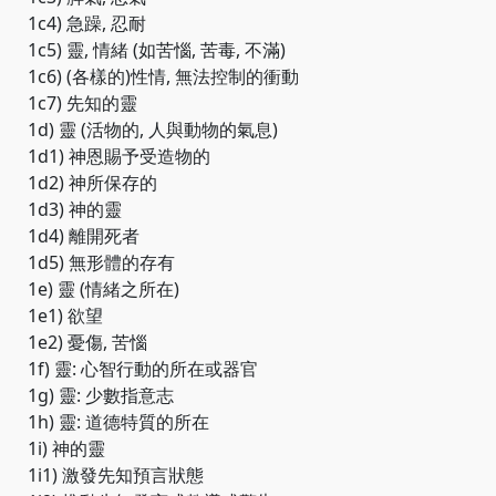
1c4) 急躁, 忍耐
1c5) 靈, 情緒 (如苦惱, 苦毒, 不滿)
1c6) (各樣的)性情, 無法控制的衝動
1c7) 先知的靈
1d) 靈 (活物的, 人與動物的氣息)
1d1) 神恩賜予受造物的
1d2) 神所保存的
1d3) 神的靈
1d4) 離開死者
1d5) 無形體的存有
1e) 靈 (情緒之所在)
1e1) 欲望
1e2) 憂傷, 苦惱
1f) 靈: 心智行動的所在或器官
1g) 靈: 少數指意志
1h) 靈: 道德特質的所在
1i) 神的靈
1i1) 激發先知預言狀態