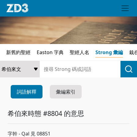
新舊約聖經
Easton 字典
聖經人名
Strong 彙編
栽
詞語解釋
彙編索引
希伯來時態 #8804 的意思
字幹 - Qal 見 08851