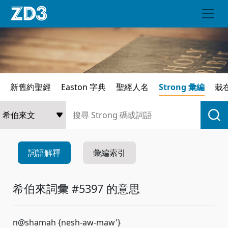
新舊約聖經
Easton 字典
聖經人名
Strong 彙編
栽
詞語解釋
彙編索引
希伯來詞彙 #5397 的意思
n@shamah {nesh-aw-maw'}