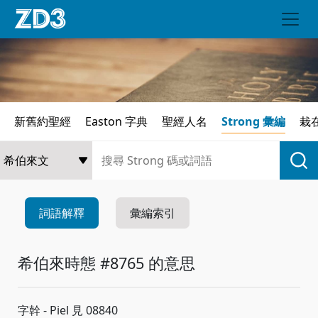
新舊約聖經
Easton 字典
聖經人名
Strong 彙編
栽
詞語解釋
彙編索引
希伯來時態 #8765 的意思
字幹 - Piel 見 08840