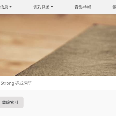
信息
雲彩見證
音樂特輯
彙編索引