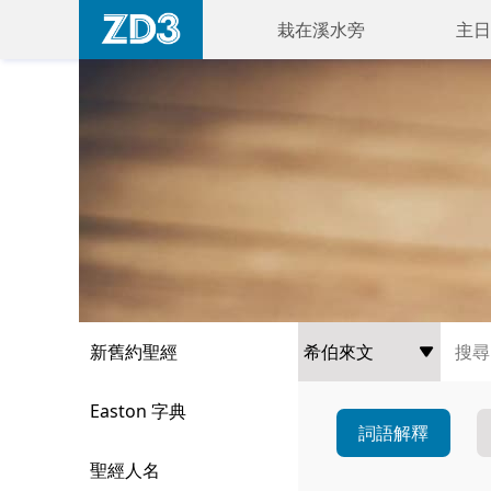
栽在溪水旁
主日
新舊約聖經
Easton 字典
詞語解釋
聖經人名