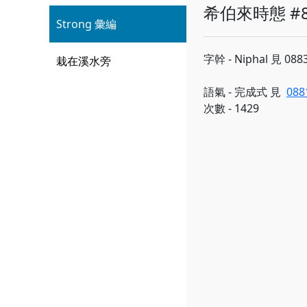
希伯來時態 #8
Strong 彙編
字幹 - Niphal 見 088
栽在溪水旁
語氣 - 完成式 見
088
次數 - 1429