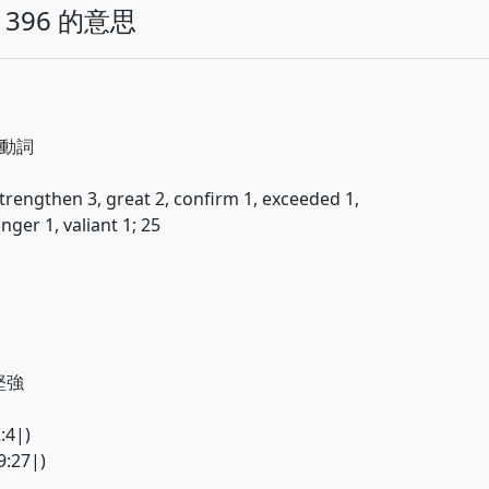
396 的意思
; 動詞
trengthen 3, great 2, confirm 1, exceeded 1,
nger 1, valiant 1; 25
使堅強
4|)
:27|)