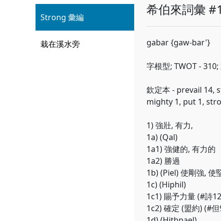
希伯來詞彙 #1
Strong 彙編
gabar {gaw-bar'}
栽在溪水旁
字根型; TWOT - 310
欽定本 - prevail 14, s
mighty 1, put 1, stro
1) 強壯, 有力,
1a) (Qal)
1a1) 強健的, 有力的
1a2) 勝過
1b) (Piel) 使剛強, 
1c) (Hiphil)
1c1) 賜予力量 (#詩12:
1c2) 確定 (盟約) (#但9
1d) (Hithpael)