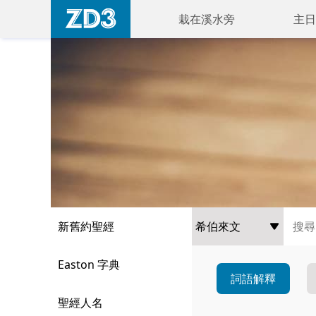
栽在溪水旁
主日
新舊約聖經
Easton 字典
詞語解釋
聖經人名