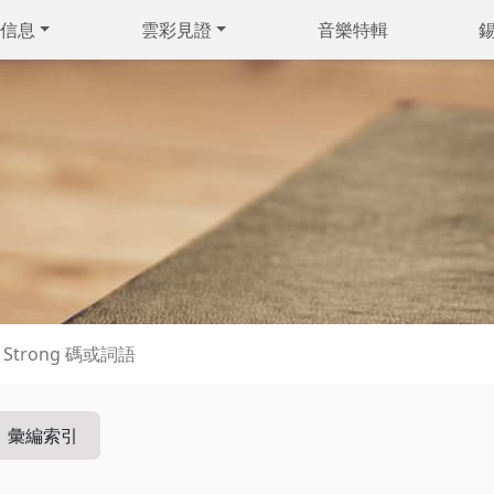
信息
雲彩見證
音樂特輯
彙編索引