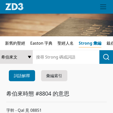
新舊約聖經
Easton 字典
聖經人名
Strong 彙編
栽
詞語解釋
彙編索引
希伯來時態 #8804 的意思
字幹 - Qal 見 08851