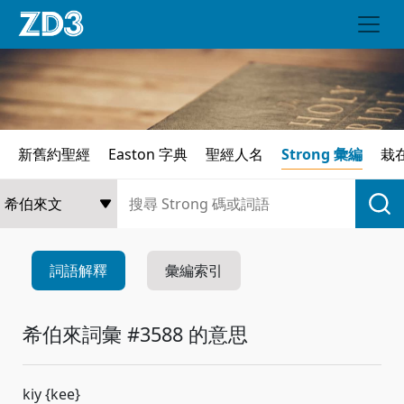
新舊約聖經
Easton 字典
聖經人名
Strong 彙編
栽
詞語解釋
彙編索引
希伯來詞彙 #3588 的意思
kiy {kee}