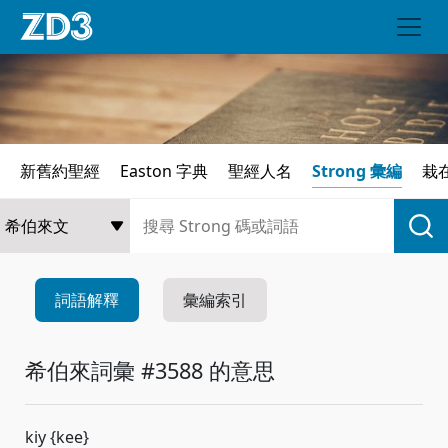
新舊約聖經
Easton 字典
聖經人名
Strong 彙編
栽
詞語解釋
彙編索引
希伯來詞彙 #3588 的意思
kiy {kee}