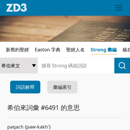
新舊約聖經
Easton 字典
聖經人名
Strong 彙編
栽
詞語解釋
彙編索引
希伯來詞彙 #6491 的意思
paqach {paw-kakh'}