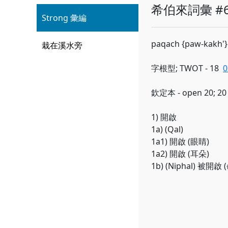
希伯來詞彙 #6
Strong 彙編
paqach {paw-kakh'}
栽在溪水旁
字根型; TWOT - 18
0
欽定本 - open 20; 20
1) 開啟
1a) (Qal)
1a1) 開啟 (眼睛)
1a2) 開啟 (耳朵)
1b) (Niphal) 被開啟 