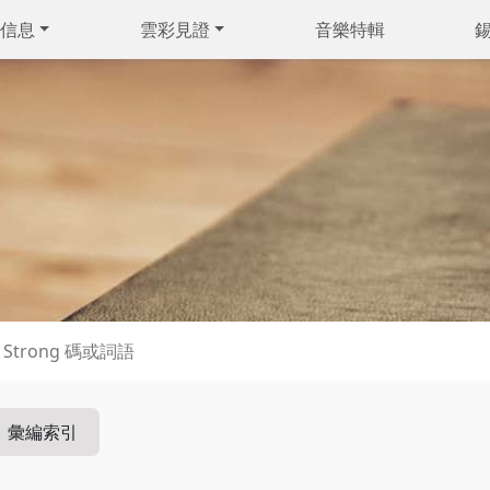
信息
雲彩見證
音樂特輯
彙編索引