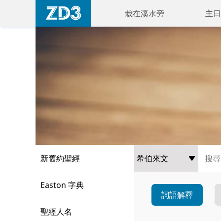
栽在溪水旁
主日
新舊約聖經
Easton 字典
詞語解釋
聖經人名