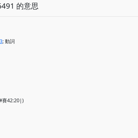
491 的意思
3
; 動詞
(#賽42:20|)