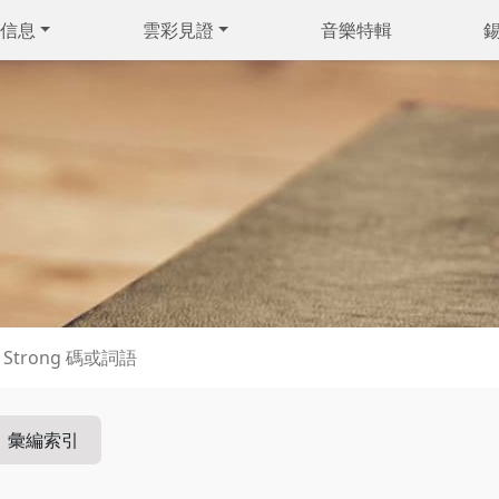
信息
雲彩見證
音樂特輯
彙編索引