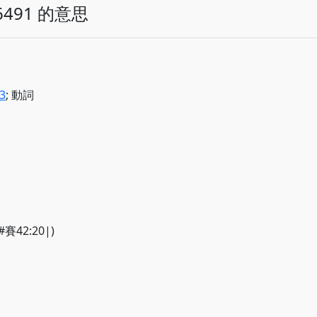
491 的意思
3
; 動詞
(#賽42:20|)