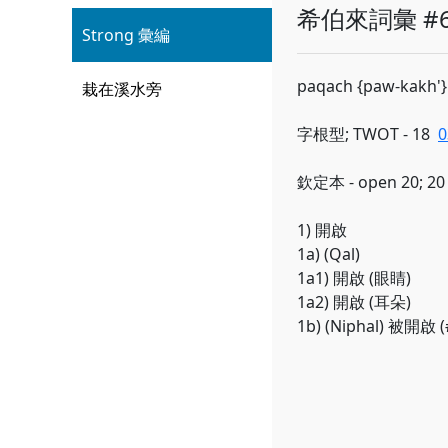
希伯來詞彙 #6
Strong 彙編
paqach {paw-kakh'}
栽在溪水旁
字根型; TWOT - 18
0
欽定本 - open 20; 20
1) 開啟
1a) (Qal)
1a1) 開啟 (眼睛)
1a2) 開啟 (耳朵)
1b) (Niphal) 被開啟 