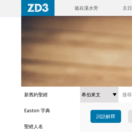
栽在溪水旁
主日
新舊約聖經
Easton 字典
詞語解釋
聖經人名