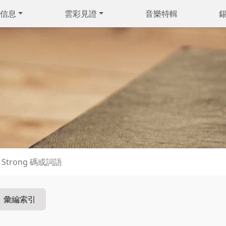
信息
雲彩見證
音樂特輯
彙編索引