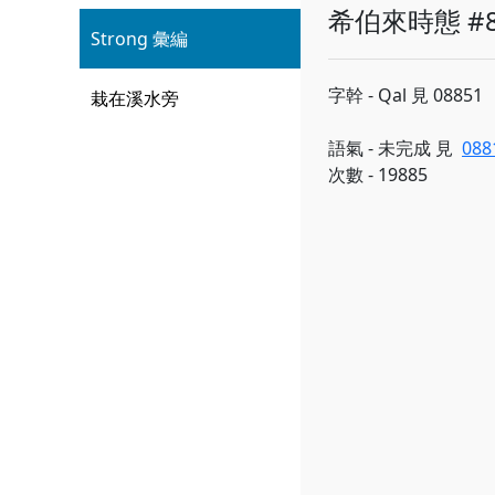
希伯來時態 #8
Strong 彙編
字幹 - Qal 見 08851
栽在溪水旁
語氣 - 未完成 見
088
次數 - 19885