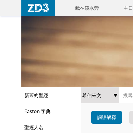
栽在溪水旁
主日
新舊約聖經
Easton 字典
詞語解釋
聖經人名